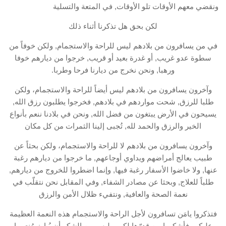
ونقضي معهم الأوقات تلو الأوقات, في المتعة والتسلية
لكن بحق هل تذكرنا أثناء ذلك
في من يسافرون من بلادهم ليس للراحة والاستجمام, ولكن خوفاً من
سطوة عدو غريب, أو غدرة بعيد أو قريب, خرجوا من ديارهم خوفا
ورهبا, ونحن نخرج من ديارنا فرحا وطربا.
وآخرون يسافرون من بلادهم ليس أيضاً للراحة والاستجمام، ولكن
طلبا للرزق, شحت مواردهم في بلادهم, فخرجوا يطلبون رزق الله,
يسيحون في الأرض يبتغون من فضل الله, ونحن في بلادنا ننعم بأنواع
الخير والرزق والحمد لله, تُجبى إلينا الثمرات من كل مكان
وآخرون يسافرون من بلادهم لا للراحة والاستجمام، ولكن بحثاً عن
طبيب يعالج أمراضهم ويداوي أوجاعهم, ما خرجوا من ديارهم رغبة
عنها, ولا خاضوا الأسفار رغبة فيها, وإنما اضطروا للخروج من ديارهم,
طلباً للعلاج, وبحثا عن مصادر الشفاء, وفي المقابل نحن نتقلّب في
نعمة الصحة والعافية, ونتفيء ظلال الأمن والرزق
فتذكروا يامَن تسافرون لأجل الراحة والاستجمام هذه النعمة العظيمة
عليكم، فأشكروا من قدرّها لكم، وليس من الشكر أن يُبارز مُنعمها