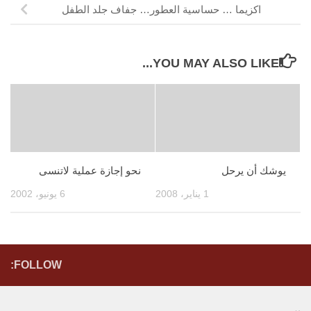
اكزيما … حساسية العطور… جفاف جلد الطفل
YOU MAY ALSO LIKE...
يوشك أن يرحل
نحو إجازة عملية لاتنسى
1 يناير، 2008
6 يونيو، 2002
FOLLOW: