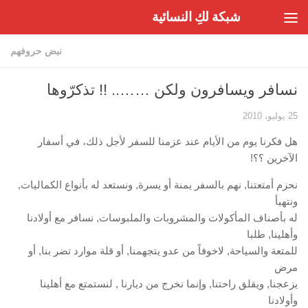
شبكة لكِ النسائية
Skip to content
نبض حروفهم
نسافر ويسافرون ولكن …….. !! تذكرّوها
25 يوليو، 2010
هل فكرنا يوم من الأيام عند عزمنا للسفر لأجل ذلك، في أسفار
الآخرين ؟؟!
نحزم أمتعتنا, نهم بالسفر يمنة أو يسرة, ونستعد له بأنواع الكماليات,
ونتهيأ
له بأصناف المأكولات والمشروبات والملبوسات, نسافر مع أولادنا
وأهلينا, طلبا
للمتعة والسياحة, لاخوفاً من عدو يتجهمنا, أو قلة موارد تضر بنا, أو
مرض
يزعجنا, ويقلق راحتنا, وإنما نخرج من ديارنا , لنستمتع مع أهلينا
وأولادنا