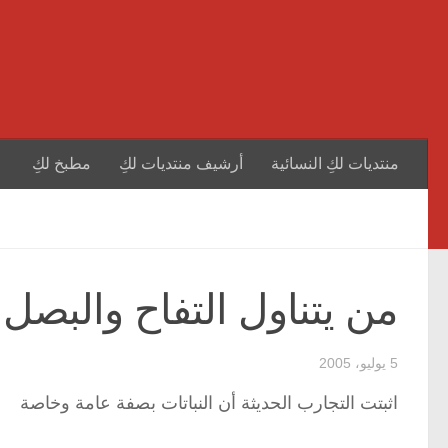
منتديات لكِ النسائية
أرشيف منتديات لكِ
مطبخ لكِ
من يتناول التفاح والبص
5 يوليو، 2005
اثبتت التجارب الحديثة أن النباتات بصفة عامة وخاصة