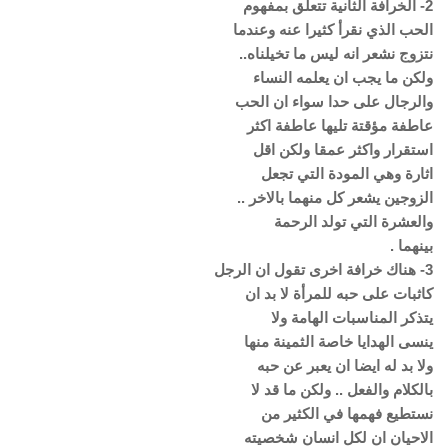
2- الخرافة الثانية تتعلق بمفهوم
الحب الذي نقرأ كثيرا عنه وعندما
نتزوج نشعر انه ليس ما تخيلناه..
ولكن ما يجب ان يعلمه النساء
والرجال على حدا سواء ان الحب
عاطفة مؤقتة تليها عاطفة اكثر
استقرار واكثر عمقا ولكن اقل
اثارة وهي المودة التي تجعل
الزوجين يشعر كل منهما بالاخر ..
والعشرة التي تولد الرحمة
بينهما .
3- هناك خرافة اخرى تقول ان الرجل
كاثبات على حبه للمرأة لا بد ان
يتذكر المناسبات الهامة ولا
ينسى الهدايا خاصة الثمينة منها
ولا بد له ايضا ان يعبر عن حبه
بالكلام والفعل .. ولكن ما قد لا
نستطيع فهمها في الكثير من
الاحيان ان لكل انسان شخصيته