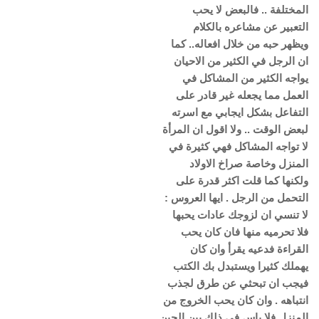
المختلفة .. فالبعض لا يحب
التعبير عن مشاعره بالكلام
ويظهر حبه من خلال افعاله.. كما
ان الرجل في الكثير من الاحيان
يواجه الكثير من المشاكل في
العمل مما يجعله غير قادر على
التفاعل بشكل ايجابي مع اسرته
لبعض الوقت .. ولا اقول ان المرأة
لا تواجه المشاكل فهي كثيرة في
المنزل وخاصة صراخ الاولاد
ولكنها كما قلت اكثر قدرة على
التحمل من الرجل . ايها العروس :
لا تنسي ان لزوجك عادات يحبها
فلا تحرميه منها فان كان يحب
القراءة فدعيه يقرأ وان كان
يهملك كثيرا ويستبدل بك الكتب
فيجب ان تبحثي عن طرق لجذب
انتباهه . وان كان يحب الخروج من
المنزل فلا باس في ذلك بين الحين