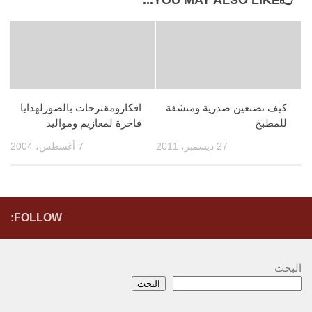
كيف تصنعين صدرية ومنشفة
افكارومقترحات بالصورلهدايا
للمطبخ
فاخرة لمعازيم ومواليد
27 ديسمبر، 2011
7 أغسطس، 2004
FOLLOW:
البحث
البحث