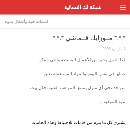
شبكة لكِ النسائية
Skip to content
لمسات فنية وأشغال يدوية
*.*.* مــوزايك قــماشي *.*.*
6 مارس، 2005
هذا العمل يعتبر من الأعمال البسيطة والتي ممكن
عملها في نفس اليوم. والمواد المستعملة تعتبر
متواجدة في أي منزل يتمتع بالمواهب الفنية، فكل بيت
لديه الموهبة ..
يشتري كل ما يلزم من خامات للاحتياط وهذه الخامات