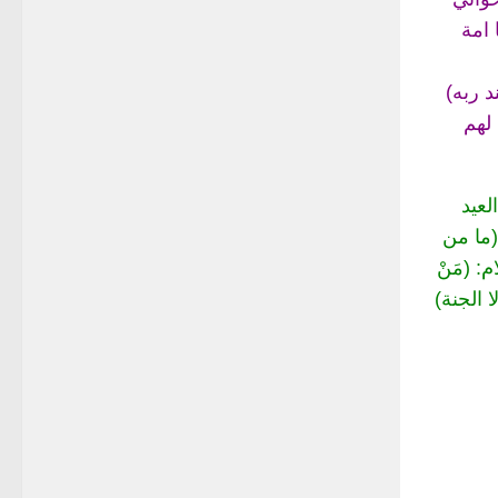
 امة
د ربه)
 لهم
لعيد
(ما من
: (مَنْ
 الجنة)