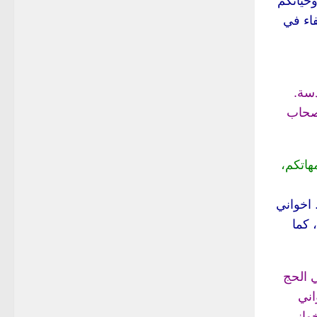
وحياتكم
فاء في
دسة.
اصحاب
هاتكم،
 اخواني
 كما
ي الحج
اني
واني