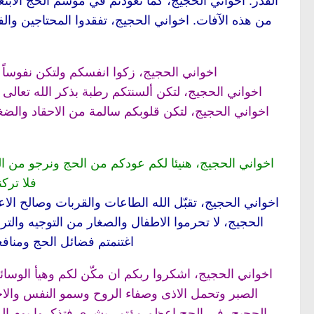
القدر. اخواني الحجيج، كما تعودتم في موسم الحج الاب
من هذه الآفات. اخواني الحجيج، تفقدوا المحتاجين والف
اخواني الحجيج، زكوا انفسكم ولتكن نفوساً 
اخواني الحجيج، لتكن ألسنتكم رطبة بذكر الله تعالى
اخواني الحجيج، لتكن قلوبكم سالمة من الاحقاد والضغا
اخواني الحجيج، هنيئا لكم عودكم من الحج ونرجو من الل
فلا ترك
اخواني الحجيج، تقبّل الله الطاعات والقربات وصالح الا
الحجيج، لا تحرموا الاطفال والصغار من التوجيه والت
اغتنمتم فضائل الحج ومنافع
اخواني الحجيج، اشكروا ربكم ان مكّن لكم وهيأ الوسائ
الصبر وتحمل الاذى وصفاء الروح وسمو النفس والاخلا
الحجيج، في الحج اعظم مؤتمر بشري فتذكروا يوم ال