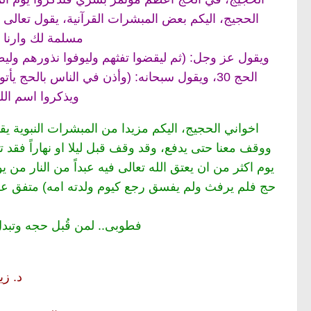
الحجيج، اليكم بعض المبشرات القرآنية، يقول تعالى ع
مسلمة لك وارنا منا
ويقول عز وجل: (ثم ليقضوا تفثهم وليوفوا نذورهم وليط
الحج 30، ويقول سبحانه: (وأذن في الناس بالح
ويذكروا اسم الله 
اخواني الحجيج، اليكم مزيدا من المبشرات النبوية يق
ووقف معنا حتى يدفع، وقد وقف قبل ليلا او نهاراً فق
يوم اكثر من ان يعتق الله تعالى فيه عبداً من النار من ي
حج فلم يرفث ولم يفسق رجع كيوم ولدته امه) متفق عليه،
فطوبى.. لمن قُبل حجه وتبدل
د. زي