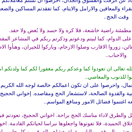
تعاد عن الرفث والفسوق والجدال، احرصوا ان تسلم معاملاتكم 
قراء والمعاقين والارامل والايتام، كما تفقدتم المساكين والضع
وقت الحج..
مطمئنة راضية خاشعة، فلا كره ولا حسد ولا بُغض ولا حقد.
 على الدوام، كما لبيتم ودعوتم وذكرتم ربكم في المشاعر المق
ئن، زوروا الاقارب وصلوا الارحام، وباركوا للجيران، وهنأوا ال
والاحباب..
ه تعالى ان تعودوا كما وعدكم ربكم مغفورا لكم كما ولدتكم ام
نوا للذنوب والمعاصي..
عمال، واحرصوا على ان تكون اعمالكم خالصة لوجه الله الكريم.
ربية والقدوة الصالحة، لاستشعار الحج ومقاصده. إخواني الحجيج،
ه اغتنموا فضائل الامور ومنافع المواسم..
ل والطرق لاداء مناسك الحج براحة. اخواني الحجيج، تعودتم ف
ق الحميدة، فلا تفوتوها واجعلوها نبراسا لحياتكم القادمة. اخو
محشر والموقف، والناس عراة يغشاهم العرق من كل جانب. اخ