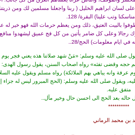
لى لسان ابراهيم الخليل ( ربنا واجعلنا مسلمين لك ومن ذريتنا
سكنا وتب علينا) البقرة/ 128.
وفوا بالبيت العتيق، ذلك ومن يعظم حرمات الله فهو خير له عن
ج يأتوك رجالا وعلى كل ضامر يأتين من كل فج عميق ليشهدوا منافع
في ايام معلومات) الحج/28..
ول صلى الله عليه وسلم: «مَنْ شهد صلاتنا هذه يعني فجر يوم ا
د تم حجه وقضى تفثه» رواه اصحاب السنن، يقول رسول الهدى: 
وم عرفة وانه يباهي بهم الملائكة) رواه مسلم ويقول عليه السلام
 ويقول صلى الله عليه وسلم: (الحج المبرور ليس له جزاء إلا
متفق عليه.
 حاله بعد الحج الى احسن حال وخير مآل..
**********
د بن محمد الرماني