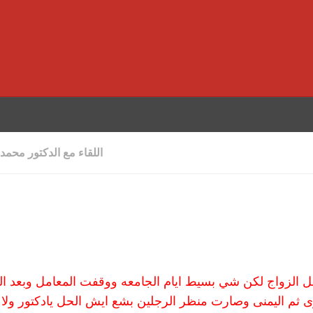
اللقاء مع الدكتور محم
بل الزواج لكن شي بسيط ايام الجامعه ووقفت المعامل وبعد ال
ى ثم اليمنى وصارت منظر الرجلين بشع ايش الحل يادكتور ولا 