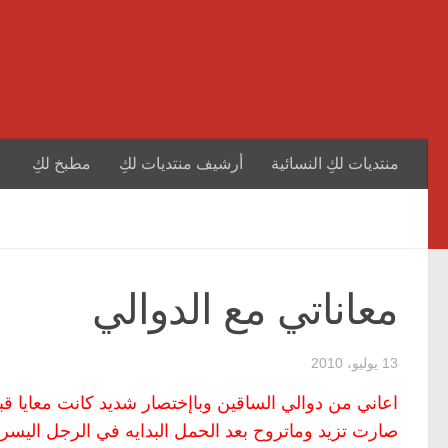
منتديات لكِ النسائية
أرشيف منتديات لكِ
مطبخ لكِ
معاناتي مع الدوالي
13 يوليو، 2010
اعاني من دوالي الساقين وباإختصار شديد كانت معايا ق
صارت تزيد وماتروح بعد الحمل البدايه في الرجل اليسر