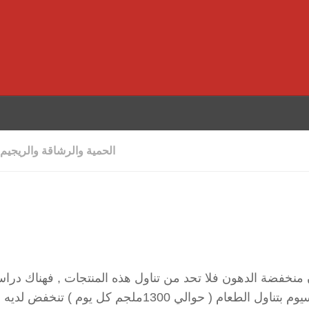
الحمية والرشاقة والريجيم
ان منخفضة الدهون فلا تحد من تناول هذه المنتجات , فهناك درا
تمهيدية تؤكد أن من يحصل على اغلب ما يحتاج من كالسيوم بتناول الطعام ( حوالي 1300ملجم كل يوم