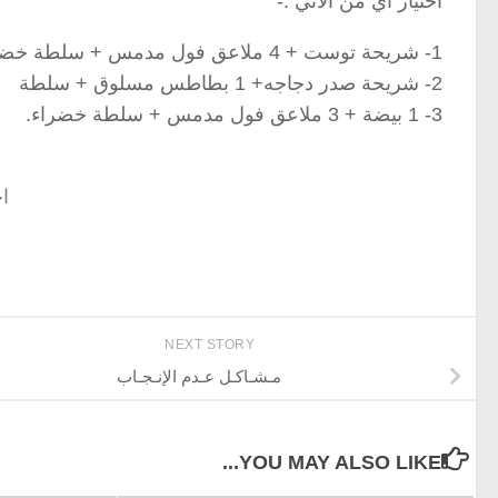
اختيار أي من الآتي :-
1- شريحة توست + 4 ملاعق فول مدمس + سلطة خضراء
2- شريحة صدر دجاجه+ 1 بطاطس مسلوق + سلطة
3- 1 بيضة + 3 ملاعق فول مدمس + سلطة خضراء.
اخ
NEXT STORY
مـشـاكـل عـدم الإنـجـاب
YOU MAY ALSO LIKE...