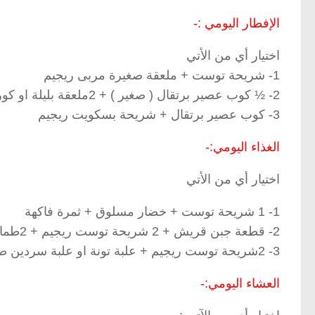
الإفطار اليومي :-
اختيار أي من الأتي
1- شريحة توست + ملعقة صغيرة مربى ريجيم
2- ½ كوب عصير برتقال ( صغير ) + 2ملعقة بليلة او كورن فيلكس + كوب صغير لبن منزوع الدسم
3- كوب عصير برتقال + شريحة بسكويت ريجيم
الغذاء اليومي:-
اختيار أي من الأتي
1- 1 شريحة توست + خضار مسلوق + ثمرة فاكهة
2- قطعة جبن قريش + 2 شريحة توست ريجيم + 2طمامط +1 خيار
3- 2شريحة توست ريجيم + علبة تونة او علبة سردين صغيرة + سلاطة + ثمرة فاكهة.
العشاء اليومي:-