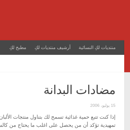
منتديات لكِ النسائية
أرشيف منتديات لكِ
مطبخ لكِ
مضادات البدانة
15 يوليو، 2006
إذا كنت تتبع حمية غذائية تسمح لك بتناول منتجات الألب