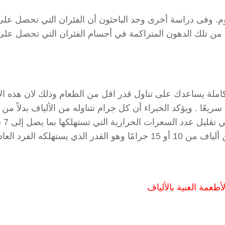
ملجم فقط من الكالسيوم. وفى دراسة أخرى وجد الباحثون أن الفئران التي تحصل عل
 من تلك الدهون المتراكمة في أجسام الفئران التي تحصل على
كاملة يساعدك على تناول قدر اقل من الطعام وذلك لان هذه ال
سريعًا . ويؤكد الخبراء أن كل جرام تتناوله من الألياف بدلاً من
الكربوهيدرات ا
حرارية . لذلك فإذا قمت بزيادة مقدار ما تتناوله يوميًا من ألياف من 10 أو 15 جرامًا وهو القدر الذي يستهلكه 
طعمة الغنية بالألياف