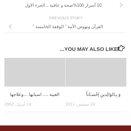
10 أسرار 100%صحة و عافية .. الجزء الاول
PREVIOUS STORY
القرآن ونهوض الأمة " الوقفة الخامسة "
YOU MAY ALSO LIKE...
وَ بِـالوَالِدينِ إحْسـَاناً
الغيبة …. اسبابها …وعلاجها
24 سبتمبر، 2011
14 أبريل، 2002