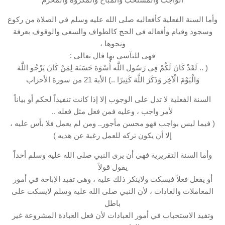
وأما السنة الفعلية كأفعاليه صلى الله عليه وسلم في الصلاة من ركوع
وسجود وقيام وأفعاله في الحج كالطواف والسعي والوقوف بعرفة
ونحوها ،
فهى للتآسي بها قال تعالى :
( .. لَقَدْ كَانَ لَكُمْ فِي رَسُول اللَّه أُسْوَة حَسَنَة لِمَنْ كَانَ يَرْجُو اللَّهَ
وَالْيَوْمَ الْآخِر وَذَكَرَ اللَّهَ كَثِيرًا ..) الأية 21 من سورة الأحزاب
السنة الفعلية لا تدل على الوجوب إلا إذا كانت تنفيداً لحكم أو بياناً
لأمر واجب ، وعليه فمن فعل مثل فعله ..
( فيما ليس بواجب فهو محسن مأجور.. ومن لم يعمل فلا بأس عليه ،
إلا أن يكون تركه للعمل رغبة عن هديه )
وأما السنة التقريرية فهى أن يرى النبي صلى الله عليه وسلم أحداً
يقول قولاً
أو يفعل فعلاً فيسكت ولاينكر ذلك عليه ، وهى تفيد الإباحة في أمور
المعاملات والعادات ، لأن النبي صلى الله عليه وسلم لايسكت على
باطل
وتفيد الاستحباب في أمور العبادات لأن فعل العبادة المشروعة غير