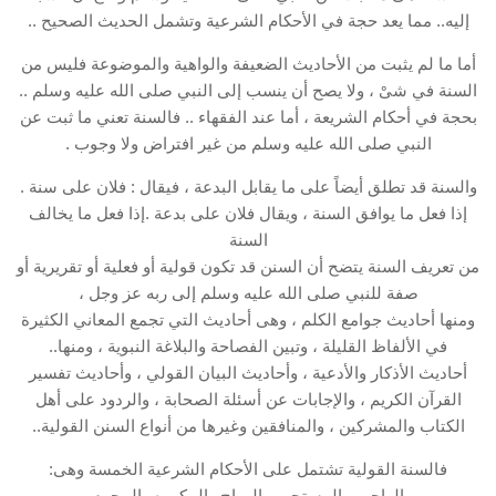
إليه.. مما يعد حجة في الأحكام الشرعية وتشمل الحديث الصحيح ..
أما ما لم يثبت من الأحاديث الضعيفة والواهية والموضوعة فليس من
السنة في شىْ ، ولا يصح أن ينسب إلى النبي صلى الله عليه وسلم ..
بحجة في أحكام الشريعة ، أما عند الفقهاء .. فالسنة تعني ما ثبت عن
النبي صلى الله عليه وسلم من غير افتراض ولا وجوب .
والسنة قد تطلق أيضاً على ما يقابل البدعة ، فيقال : فلان على سنة .
إذا فعل ما يوافق السنة ، ويقال فلان على بدعة .إذا فعل ما يخالف
السنة
من تعريف السنة يتضح أن السنن قد تكون قولية أو فعلية أو تقريرية أو
صفة للنبي صلى الله عليه وسلم إلى ربه عز وجل ،
ومنها أحاديث جوامع الكلم ، وهى أحاديث التي تجمع المعاني الكثيرة
في الألفاظ القليلة ، وتبين الفصاحة والبلاغة النبوية ، ومنها..
أحاديث الأذكار والأدعية ، وأحاديث البيان القولي ، وأحاديث تفسير
القرآن الكريم ، والإجابات عن أسئلة الصحابة ، والردود على أهل
الكتاب والمشركين ، والمنافقين وغيرها من أنواع السنن القولية..
فالسنة القولية تشتمل على الأحكام الشرعية الخمسة وهى:
الواجب والمستحب والمباح والمكروه والمحرم