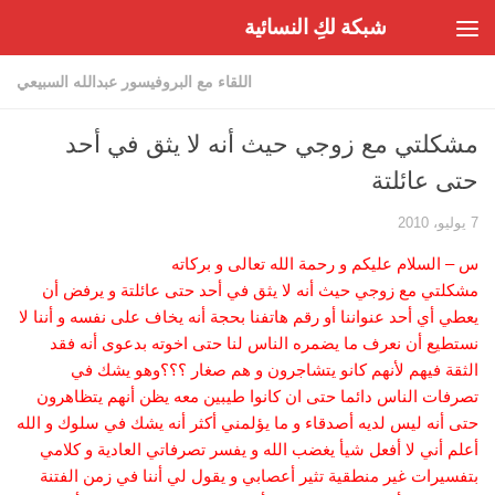
شبكة لكِ النسائية
Skip to content
اللقاء مع البروفيسور عبدالله السبيعي
مشكلتي مع زوجي حيث أنه لا يثق في أحد
حتى عائلتة
7 يوليو، 2010
س – السلام عليكم و رحمة الله تعالى و بركاته
مشكلتي مع زوجي حيث أنه لا يثق في أحد حتى عائلتة و يرفض أن
يعطي أي أحد عنواننا أو رقم هاتفنا بحجة أنه يخاف على نفسه و أننا لا
نستطيع أن نعرف ما يضمره الناس لنا حتى اخوته بدعوى أنه فقد
الثقة فيهم لأنهم كانو يتشاجرون و هم صغار ؟؟؟وهو يشك في
تصرفات الناس دائما حتى ان كانوا طيبين معه يظن أنهم يتظاهرون
حتى أنه ليس لديه أصدقاء و ما يؤلمني أكثر أنه يشك في سلوك و الله
أعلم أني لا أفعل شيأ يغضب الله و يفسر تصرفاتي العادية و كلامي
بتفسيرات غير منطقية تثير أعصابي و يقول لي أننا في زمن الفتنة