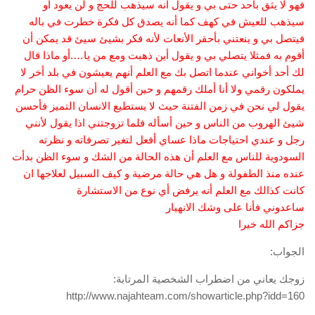
فهو لا يثق بأحد حتى بي و يقول أنه سيذهب للحج و لن يعود أو
سيذهب للعيش في كهف كما أنه يصدق كل فكرة خطرت في باله
فيتصل بي و ينعتني بأحقر الأنعات لأنه فكر بشيئ سيئ قد يمكن أن
أقوم به فمثلا يتصلي بي و يقول أين ذهبت ومع من يا….أو ماذا قال
لك أحد أخواني عندما اتصل بك مع العلم أنهم يعيشون في بلد أخر لا
يملكون رقمي ولا أنا أملك رقمهم و حين أقول له أن سوء الظن حرام
يقول لي نحن في زمن الفتنة حيث لا يستطيع الانسان التميز فأحسن
شيئ الهروب من الناس و حين أسأله فلما تزوجتني اذا يقول لأنني
رجل و عندي احتياجات ماذا عساي أفعل لتغير تصرفاته و نظرته
السودوية للناس مع العلم أن هذه الحالة من الشك و سوء الظن بدأت
عنده منذ الطفولة و هل هي حالة مرضية و كيف السبيل لعلاجها ان
كانت كذالك مع العلم أنه يرفض أي نوع من الاستشارة
ساعدوني فأنا على وشك الانهيار
جزاكم الله خيرا
الجواب:
زوجك يعاني من اضطراب الشخصية المرتابة:
http://www.najahteam.com/showarticle.php?idd=160