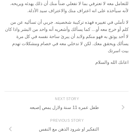
للتعامل معه لا تعترفي بما لا تفعلي ضناً منك أن ذلك يهدئه ويريحه.
لأنه سيأخذه على انه اعتراف منك والاعتراف سيد الأدلة.
لا تأملي في تغييره فهذه تركيبة شخصيته. جربي أن تسأليه عن من
كلم أو خرج معه أو… كما يسألك وأشعريه أنه واحد من البشر واذا كان
لا أحد يوثق به فهو منكم ولابد أن يبرئ ساحة نفسه في كل مرة
يسألك ويحقق معك. لكن لا تدخلي معه في خصام ومشكلات تهدم
بيت اسرتك
اعانك الله والسلام
NEXT STORY
طفل عمره 11 سنة ولازل يمص إصبعه
PREVIOUS STORY
التفكير او شرود الذهن مع النفس