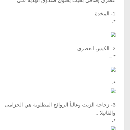
عطري إضافي بحيث يحتوي صندوق الهدية على
1- المخدة
*-
2- الكيس العطري
* –
*-
3- زجاجة الزيت وغالباً الروائح المطلوبة هي الخزامى
والفانيلا ..
*-