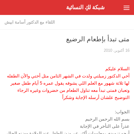
شبكة لكِ النسائية
Skip to content
اللقاء مع الدكتور أسامة ابيش
متى تبدأ بإطعام الرضيع
16 أكتوبر، 2010
السلام عليكم
أخي الدكتور زميلتي ولدت في الشهر الثامن مثل أختي والأن الطفله
لها ثلاثة شهور مع العلم اللي يشوفه يقول عمره 5 أيام طفل صغير
وتعبان فمتى تبدأ معه تناول الطعام من خضروات وغيره الرجاء
التوضيح علشان أرسله الإجابة وشكراً
الجواب:
بسم الله الرحمن الرحيم
عذراً على التأخر في الإجابة
أرجو تزويدي بمعلومات أكثر عن وزن الطفل عند الولادة ووزنه الحالي