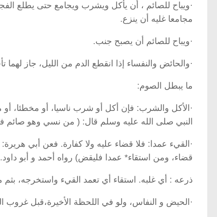
·ويباح للصائم ، أن يأكل ويشرب ويجامع حتى يطلع الفج
مجامعا غليه أن ينزع.
·ويباح للصائم أن يصبح جنب.
·والحائض والنفساء إذا انقطع الدم من الليل، جاز لهما ت
ما يبطل الصوم:
·الأكل والشرب: فإن أكل أو شرب ناسيا، أو مخطئا، أو م
النبي صلى الله عليه وسلم قال: ( من نسي وهو صائم فأ
·القيء عمدا: فلا قضاء عليه ولا كفارة. فعن أبي هريرة:
قضاء، ومن استقاء* عمدا فليقض) رواه أحمد و أبو داود.
ذرعه : أي غلبه. استقاء أي تعمد القيء واستخرجه، بثم ما 
·الحيض و النفاس، ولو في اللحظة الأخيرة،قبل غروب ال