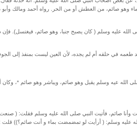
من، عن بعض أصحاب النبي صلى الله عليه وسلم: أنه حدثه فقال: 
 وهو صائم، من العطش أو من الحر. رواه أحمد ومالك وأبو د
الله عليه وسلم ( كان يصبح جنبا، وهو صائم، فيغتسل). فإن 
د طعمه في حلقه أم لم يجده، لأن العين ليست بمنفذ إلى الجو
لى الله عيه وسلم يقبل وهو صائم، ويباشر وهو صائم *، وكان 
وأنا صائم، فأتيت النبي صلى الله عليه وسلم فقلت: ( صنعت 
له عليه وسلم: ( أرأيت لو تمضمضت بماء و أنت صائم؟)) قلت : 