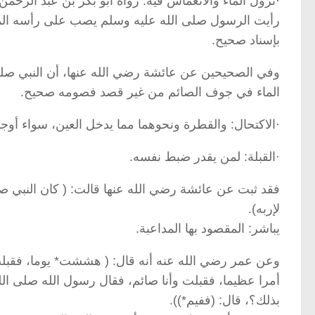
·نزول الماء والانغماس فيه: رواه أبو بكر بن عبد الرح
رأيت الرسول صلى الله عليه وسلم يصب على رأسه الماء
بإسناد صحيح.
وفي الصحيحين عن عائشة رضي الله عنها، أن النبي صلى 
الماء في جوف الصائم من غير قصد فصومه صحيح.
·الاكتحال: والقطرة ونحوهما مما يدخل العين، سواء أوج
·القبلة: لمن يقدر ضبط نفسه.
فقد ثبت عن عائشة رضي الله عنها قالت: ( كان النبي ص
لإربه).
يباشر: المقصود بها المداعبة.
وعن عمر رضي الله عنه أنه قال: ( هششت* يوما، فقبلت 
أمرا عظيما، فقبلت وأنا صائم، فقال رسول الله صلى ال
بذلك؟، قال: (ففيم*)).