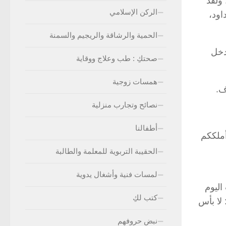
ولقد
الركن الإسلامي
اود،
الحمية والرشاقة والريجيم والسمنة
دخل
صحتكِ : طب وعلاج ووقاية
همسات زوجية
ف.
نصائح وتجارب منزلية
أطفالنا
أملككم
الحقيبة التربوية للمعلمة والطالبة
لمسات فنية وأشغال يدوية
اليوم
كتب لكِ
لا بأس
نبض حروفهم