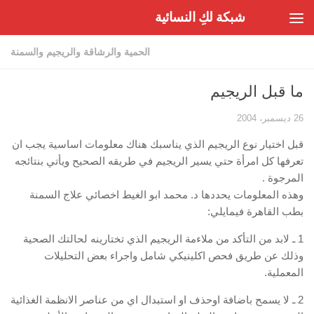
شبكة لكِ النسائية
Skip to content
الحمية والرشاقة والريجيم والسمنة
ما قبل الريجيم
26 ديسمبر، 2004
قبل اختيار نوع الريجيم الذي يناسبك هناك معلومات اساسية يجب ان
تعرفها كل امرأة حتي يسير الريجيم في طريقه الصحيح ويأتي بنتائجه
المرجوة .
وهذه المعلومات يحددها د‏.‏ محمد ابو الغيط اخصائي علاج السمنة
بطب القاهرة فيمايلي‏:‏
‏1‏ ـ لابد من التأكد من ملاءمة الريجيم الذي تختارينه لحالتك الصحية
وذلك عن طريق فحص اكلينيكي شامل واجراء بعض التحليلات
المعملية‏.‏
‏2‏ ـ لا يسمح باضافة اوحذف او استبدال اي من عناصر الانظمة الغذائية