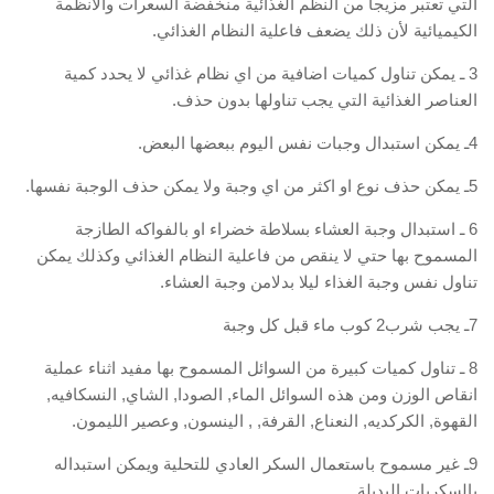
التي تعتبر مزيجا من النظم الغذائية منخفضة السعرات والأنظمة
الكيميائية لأن ذلك يضعف فاعلية النظام الغذائي‏.‏
‏3‏ ـ يمكن تناول كميات اضافية من اي نظام غذائي لا يحدد كمية
العناصر الغذائية التي يجب تناولها بدون حذف‏.‏
‏6‏ ـ استبدال وجبة العشاء بسلاطة خضراء او بالفواكه الطازجة
المسموح بها حتي لا ينقص من فاعلية النظام الغذائي وكذلك يمكن
تناول نفس وجبة الغذاء ليلا بدلامن وجبة العشاء‏.‏
‏8‏ ـ تناول كميات كبيرة من السوائل المسموح بها مفيد اثناء عملية
انقاص الوزن ومن هذه السوائل الماء‏,‏ الصودا‏,‏ الشاي‏,‏ النسكافيه‏,‏
القهوة‏,‏ الكركديه‏,‏ النعناع‏,‏ القرفة‏,‏ ‏,‏ الينسون‏,‏ وعصير الليمون‏.‏
‏9‏ـ غير مسموح باستعمال السكر العادي للتحلية ويمكن استبداله
بالسكريات البديلة‏.