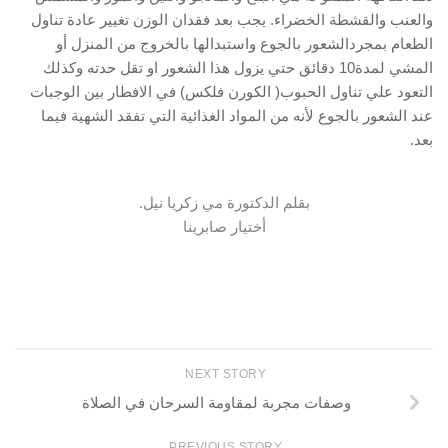
والعنب والقشطة الخضراء‏.‏ يجب بعد فقدان الوزن تغيير عادة تناول
الطعام بمجردالشعور بالجوع واستبدالها بالخروج من المنزل أو
المشي لمدة‏10‏ دقائق حتي يزول هذا الشعور او تقل حدته وكذلك
التعود علي تناول الحبوب‏(‏ الكورن فلكس‏)‏ في الافطار بين الوجبات
عند الشعور بالجوع لأنه من المواد الغذائية التي تفقد الشهية فيما
بعد‏.
بقلم الدكتورة مي زكريا نيل.
أختيار صابرينا
NEXT STORY
وصفات مجربة لمقاومة السرحان في الصلاة
PREVIOUS STORY