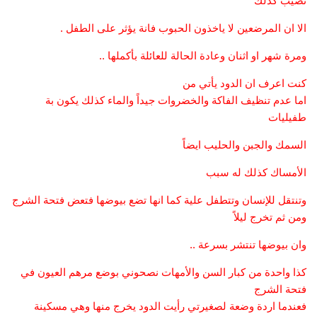
نصيب كذلك
الا ان المرضعين لا ياخذون الحبوب فانة يؤثر على الطفل .
ومرة شهر او اثنان وعادة الحالة للعائلة بأكملها ..
كنت اعرف ان الدود يأتي من
اما عدم تنظيف الفاكة والخضروات جيداً والماء كذلك يكون بة
طفيليات
السمك والجبن والحليب ايضاً
الأمساك كذلك له سبب
وتنتقل للإنسان وتتطفل علية كما انها تضع بيوضها فتعض فتحة الشرج
ومن ثم تخرج ليلاً
وان بيوضها تنتشر بسرعة ..
كذا واحدة من كبار السن والأمهات نصحوني بوضع مرهم العيون في
فتحة الشرج
فعندما اردة وضعة لصغيرتي رأيت الدود يخرج منها وهي مسكينة