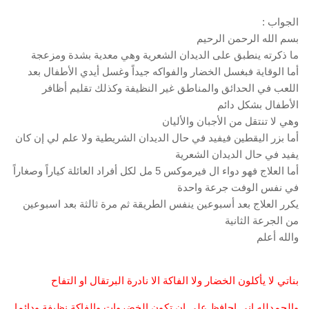
الجواب :
بسم الله الرحمن الرحيم
ما ذكرته ينطبق على الديدان الشعرية وهي معدية بشدة ومزعجة
أما الوقاية فبغسل الخضار والفواكه جيداً وغسل أيدي الأطفال بعد
اللعب في الحدائق والمناطق غير النظيفة وكذلك تقليم أظافر
الأطفال بشكل دائم
وهي لا تنتقل من الأجبان والأليان
أما بزر اليقطين فيفيد في حال الديدان الشريطية ولا علم لي إن كان
يفيد في حال الديدان الشعرية
أما العلاج فهو دواء ال فيرموكس 5 مل لكل أفراد العائلة كياراً وصغاراً
في نفس الوفت جرعة واحدة
يكرر العلاج بعد أسبوعين ينفس الطريقة ثم مرة ثالثة بعد اسبوعين
من الجرعة الثانية
والله أعلم
بناتي لا يأكلون الخضار ولا الفاكة الا نادرة البرتقال او التفاح
والحمدلله اني احافظ على ان تكون الخضروات والفاكة نظيفة ودائما