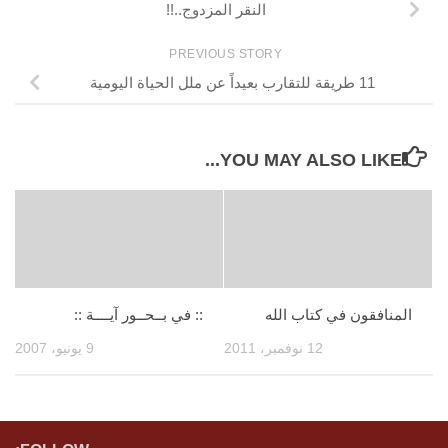
النقر المزدوج..!!
PREVIOUS STORY
11 طريقة للتقارب بعيداً عن ملل الحياة اليومية
YOU MAY ALSO LIKE...
المنافقون في كتاب الله
:: في بــحــور آيــــة ::
12 نوفمبر، 2011
9 يونيو، 2007