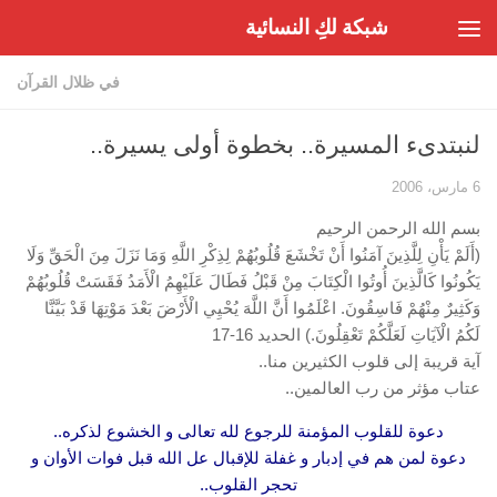
شبكة لكِ النسائية
Skip to content
في ظلال القرآن
لنبتدىء المسيرة.. بخطوة أولى يسيرة..
6 مارس، 2006
بسم الله الرحمن الرحيم
(أَلَمْ يَأْنِ لِلَّذِينَ آمَنُوا أَنْ تَخْشَعَ قُلُوبُهُمْ لِذِكْرِ اللَّهِ وَمَا نَزَلَ مِنَ الْحَقِّ وَلَا
يَكُونُوا كَالَّذِينَ أُوتُوا الْكِتَابَ مِنْ قَبْلُ فَطَالَ عَلَيْهِمُ الْأَمَدُ فَقَسَتْ قُلُوبُهُمْ
وَكَثِيرٌ مِنْهُمْ فَاسِقُونَ. اعْلَمُوا أَنَّ اللَّهَ يُحْيِي الْأَرْضَ بَعْدَ مَوْتِهَا قَدْ بَيَّنَّا
لَكُمُ الْآيَاتِ لَعَلَّكُمْ تَعْقِلُونَ.) الحديد 16-17
آية قريبة إلى قلوب الكثيرين منا..
عتاب مؤثر من رب العالمين..
دعوة للقلوب المؤمنة للرجوع لله تعالى و الخشوع لذكره..
دعوة لمن هم في إدبار و غفلة للإقبال عل الله قبل فوات الأوان و
تحجر القلوب..