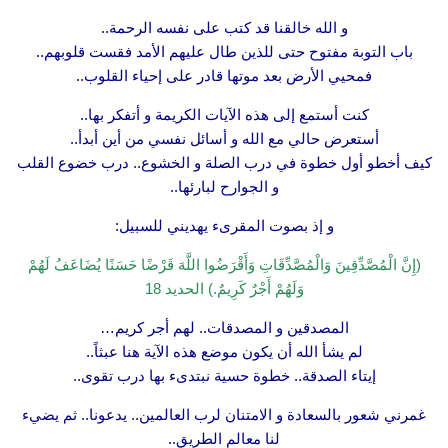
و الله خالقنا قد كتب على نفسه الرحمة..
باب التوبة مفتوح حتى للذين طال عليهم الأمد فقست قلوبهم..
فمحيي الأرض بعد موتها قادر على إحياء القلوب..
كنت أستمع إلى هذه الآيات الكريمة و أتفكر بها..
أستعرض حالي مع الله و أسائل نفسي من أين أبدأ..
كيف أخطو أول خطوة في درب الصلة و الخشوع.. درب خضوع القلب
و الجوارح لبارئها..
و إذ بصوت المقرىء يهديني للسبيل:
(إِنَّ الْمُصَّدِّقِينَ وَالْمُصَّدِّقَاتِ وَأَقْرَضُوا اللَّهَ قَرْضًا حَسَنًا يُضَاعَفُ لَهُمْ
وَلَهُمْ أَجْرٌ كَرِيمٌ.) الحديد 18
المصدقين و المصدقات.. لهم أجر كريم…
لم يشأ الله أن يكون موضع هذه الآية هنا عبثاً..
إيتاء الصدقة.. خطوة حسية نبتدىء بها درب تقوى..
غمرني شعور بالسعادة و الامتنان لرب العالمين.. يدعونا.. ثم يضيء
لنا معالم الطريق..