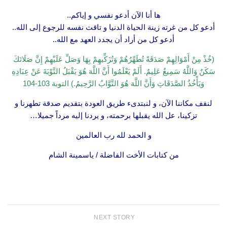
ها أنا الآن أدعو نفسي و إياكم..
أدعو كل من غرته زينة الحياة الدنيا و تاقت نفسه للرجوع إلى الله..
أدعو كل من أراد أن يجدد العهد مع الله..
(خُذْ مِنْ أَمْوَالِهِمْ صَدَقَةً تُطَهِّرُهُمْ وَتُزَكِّيهِمْ بِهَا وَصَلِّ عَلَيْهِمْ إِنَّ صَلَاتَكَ
سَكَنٌ وَاللَّهُ سَمِيعٌ عَلِيمٌ. أَلَمْ يَعْلَمُوا أَنَّ اللَّهَ هُوَ يَقْبَلُ التَّوْبَةَ عَنْ عِبَادِهِ
وَيَأْخُذُ الصَّدَقَاتِ وَأَنَّ اللَّهَ هُوَ التَّوَّابُ الرَّحِيمُ.) التوبة 103-104
لنقف مكاننا الآن، و لنبتدىء طريق العودة بتقديم صدقة تطهرنا و
تزكينا، عل الله يقبلها برحمته، و يردنا إليه مرداً جميلا…
و الحمد لله رب العالمين
من كتابات الأخت الفاضلة / ياسمينة الشام
NEXT STORY