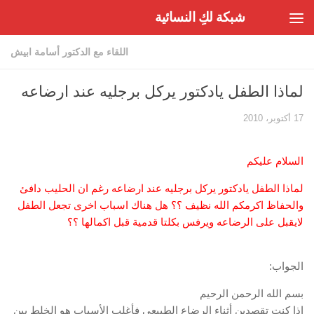
شبكة لكِ النسائية
Skip to content
اللقاء مع الدكتور أسامة ابيش
لماذا الطفل يادكتور يركل برجليه عند ارضاعه
17 أكتوبر، 2010
السلام عليكم
لماذا الطفل يادكتور يركل برجليه عند ارضاعه رغم ان الحليب دافئ
والحفاظ اكرمكم الله نظيف ؟؟ هل هناك اسباب اخرى تجعل الطفل
لايقبل على الرضاعه ويرفس بكلتا قدمية قبل اكمالها ؟؟
الجواب:
بسم الله الرحمن الرحيم
إذا كنت تقصدين أثناء الرضاع الطبيعي فأغلب الأسباب هو الخلط بين