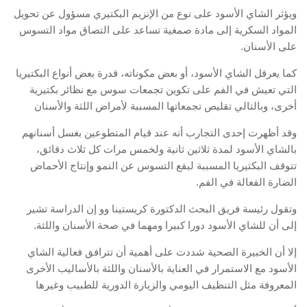
ويؤثر الشاي الأسود على نوع من الإنزيم البكتيري مسؤول عن تحويل
المواد السكرية إلى مادة صمغية تساعد على التصاق مواد التسوس
على الأسنان.
كما يعرقل الشاي الأسود، أو بعض مكوناته، قدرة بعض أنواع البكتيريا
التي تعيش في الفم على تكوين تجمعات سوس مع نظائر بكتيرية
أخرى، وبالتالي تقليص تجمعاتها المسببة لأمراض اللثة والأسنان
وقد أظهرت إحدى التجارب أنه عند قيام المتطوعين بغسل أسنانهم
بالشاي الأسود لمدة ثلاثين ثانية ولخمس مرات كل ثلاث دقائق،
تتوقف البكتيريا المسببة لبقع التسوس عن النمو وإنتاج الأحماض
الضارة الفعالة في الفم.
وتقول رئيسة فريق البحث الدكتورة كريستينا وو إن الدراسة تشير
إلى أن للشاي الأسود دورا كبيرا ومهما في صحة الأسنان واللثة.
إلا أن الخبيرة الصحية شددت على أهمية أن تترافق فعالية الشاي
الأسود مع الاستمرار في العناية بالأسنان واللثة بالأساليب الأخرى
المعروفة مثل التنظيف اليومي والزيارة الدورية للطبيب وغيرها