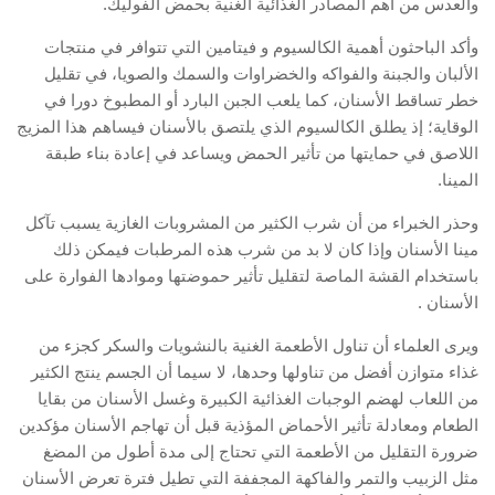
والعدس من أهم المصادر الغذائية الغنية بحمض الفوليك.
وأكد الباحثون أهمية الكالسيوم و فيتامين التي تتوافر في منتجات
الألبان والجبنة والفواكه والخضراوات والسمك والصويا، في تقليل
خطر تساقط الأسنان، كما يلعب الجبن البارد أو المطبوخ دورا في
الوقاية؛ إذ يطلق الكالسيوم الذي يلتصق بالأسنان فيساهم هذا المزيج
اللاصق في حمايتها من تأثير الحمض ويساعد في إعادة بناء طبقة
المينا.
وحذر الخبراء من أن شرب الكثير من المشروبات الغازية يسبب تآكل
مينا الأسنان وإذا كان لا بد من شرب هذه المرطبات فيمكن ذلك
باستخدام القشة الماصة لتقليل تأثير حموضتها وموادها الفوارة على
الأسنان .
ويرى العلماء أن تناول الأطعمة الغنية بالنشويات والسكر كجزء من
غذاء متوازن أفضل من تناولها وحدها، لا سيما أن الجسم ينتج الكثير
من اللعاب لهضم الوجبات الغذائية الكبيرة وغسل الأسنان من بقايا
الطعام ومعادلة تأثير الأحماض المؤذية قبل أن تهاجم الأسنان مؤكدين
ضرورة التقليل من الأطعمة التي تحتاج إلى مدة أطول من المضغ
مثل الزبيب والتمر والفاكهة المجففة التي تطيل فترة تعرض الأسنان