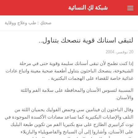
شبكة لكِ النسائية
Skip to content
صحتكِ : طب وعلاج ووقاية
لتبقى اسنانك قوية ننصحك بتناول..
20 نوفمبر، 2004
إذا كنت تطمح لأن تبقى أسنانك سليمة وقوية حتى في مرحلة
الشيخوخة، ينصحك الباحثون بتناول أطعمة صحية معينة واتباع عادات
غذائية خاصة للقضاء على الهجمات البكتيرية .
المسببة لتسوس الأسنان والمحافظة على سلامة الفم واللثة
والأسنان.
وقال الباحثون إن فيتامين سي وحمض الفوليك يحميان اللثة من
التلف والإصابات البكتيرية كما تساعد مضادات الأكسدة الموجودة في
توت كرانبيري الطازج على منع بكتيريا الفم من تكوين طبعة البليك
على الأسنان، وأشاروا إلى أن السبانخ والفاصويلياء والبازيلاء