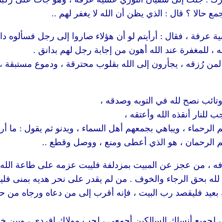
ع حالا ؟ قال : الذي يظن أن الله لا يغفر لهم ..
عرفة ، فقال : أرأيتم لو أن هؤلاء صاروا إلى رجل فسألوه دانق
ه ، للمغفرة عند الله أهون من إجابة رجل لهم بدانق .
لمن رُزقه ، يجأرون إلى الله بقلوب محترقة ، ودموع مستبقة ،
تائب نصح لله في التوبه وصدقه ،
للنار أنقذه الله وأعتقه ،
الرحماء ، ويباهي بجمعهم أهل السماء ، ويدنو ثم يقول : ما أرا
م الرحمان ، هو الذي أعطى ومنع ، ووصل وقطع ..
عرفه ، من عجز عن المبيت بمزدلفة فليبت عزمه على طاعة الله 
يقم لله بحق الرجاء والخوف . من لم يقدر على نحر هديه بمنى فلي
نه بعيد فليقصد رب البيت ، فإنه أقرب إلى من دعاه ورجاه من ح
كين ، لجميع أنساك السالكين أجمعي ، لحب مولاك افردي ، وبين خ