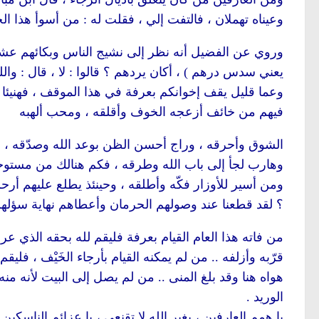
وعيناه تهملان ، فالتفت إلي ، فقلت له : من أسوأ هذا الجم
وروي عن الفضيل أنه نظر إلى نشيج الناس وبكائهم عشية 
يعني سدس درهم ) ، أكان يردهم ؟ قالوا : لا ، قال : والل
وعما قليل يقف إخوانكم بعرفة في هذا الموقف ، فهنيئا 
فيهم من خائف أزعجه الخوف وأقلقه ، ومحب ألهبه
الشوق وأحرقه ، وراج أحسن الظن بوعد الله وصدّقه ، و
وهارب لجأ إلى باب الله وطرقه ، فكم هنالك من مستوجب 
ومن أسير للأوزار فكّه وأطلقه ، وحينئذ يطلع عليهم أرحم 
؟ لقد قطعنا عند وصولهم الحرمان وأعطاهم نهاية سؤله
من فاته هذا العام القيام بعرفة فليقم لله بحقه الذي 
قرّبه وأزلفه .. من لم يمكنه القيام بأرجاء الخَيْف ، فل
هواه هنا وقد بلغ المنى .. من لم يصل إلى البيت لأنه م
الوريد .
يا همم العارفين ، بغير الله لا تقنعي ، يا عزائم الناس