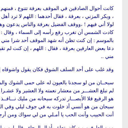
كانت أحوال الصادقين في الموقف بعرفة تتنوع ، فمنهم
، وبكر المزني ، بعرفة ، فقال أحدهما : اللهم لا ترد أ
لولا أني فيهم ! ،ووقف الفضيل بعرفة والناس يدعون وهو يب
كادت الشمس أن تغرب رفع رأسه إلى السماء ، وقال : 
بالموسم : إن كنت تظن أنه شهد الموقف أحد شرا مني 
دعا بعض العارفين بعرفة ، فقال : اللهم ، إن كنت لم 
مني ..
وقد غلب على أحد السلف الشوق فكان يقول واشوقاه إلى
سبحــان من لو سجدنا بالعيون له على حمى الشوك والم
لم نبلغ العشـــر من معشار نعمته ولا العشير ولا عشـرا
هو الرفيع فلا الأبصـــار تدركه سبحانه من مليك نـــافــذ 
سبحان من هو أنسي أذ خلوت به في جوف ليلي وفي الظ
أنت الحبيب وأنت الحب يا أمـلي من لي سواك ومن أرج
ومن العارفين من كان يتعلق بأذيال الرجاء ، قال ابن م