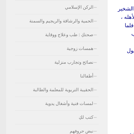
الركن الإسلامي
الشخير
هله ،
الحمية والرشاقة والريجيم والسمنة
فلما
ب
صحتكِ : طب وعلاج ووقاية
همسات زوجية
بول
نصائح وتجارب منزلية
أطفالنا
الحقيبة التربوية للمعلمة والطالبة
لمسات فنية وأشغال يدوية
كتب لكِ
نبض حروفهم
ه ،