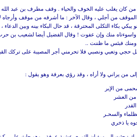
 من كان يغلب عليه الخوف والحياء . وقف مطرف بن عبد الله 
هل الموقف من أجلي ، وقال الآخر : ما أشرفه من موقف وأرجاه لأ
كي بكاء الثكلى المحترقة ، قد حال البكاء بينه وبين الدعاء ، 
واسوءتاه منك وإن عفوت ! وقال الفضيل أيضا لشعيب بن حر
ومنك فبئس ما ظننت ..
تقبل حجي وتعبي ونصبي فلا تحرمني أجر المصيبة على تركك الق
 من يراني ولا أراه ، وقد رؤي بعرفة وهو يقول :
حمى من الإبر
 من العشر
القدر
لماء والسحـر
وه يا ذخري
بارك : جئت إلى سفيان الثوري عشية عرفة ، وهو جاث على ركبتي