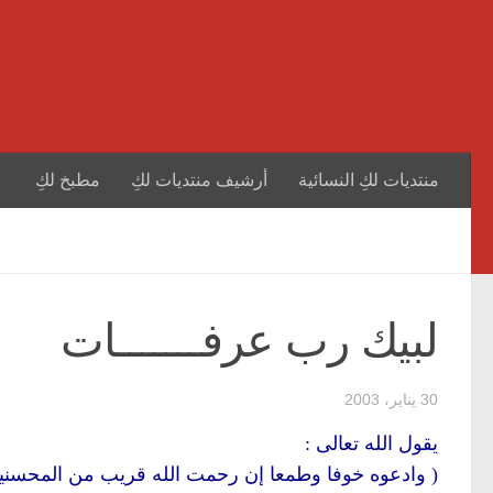
منتديات لكِ النسائية
أرشيف منتديات لكِ
مطبخ لكِ
لبيك رب عرفـــــــات
30 يناير، 2003
يقول الله تعالى :
( وادعوه خوفا وطمعا إن رحمت الله قريب من المحسني