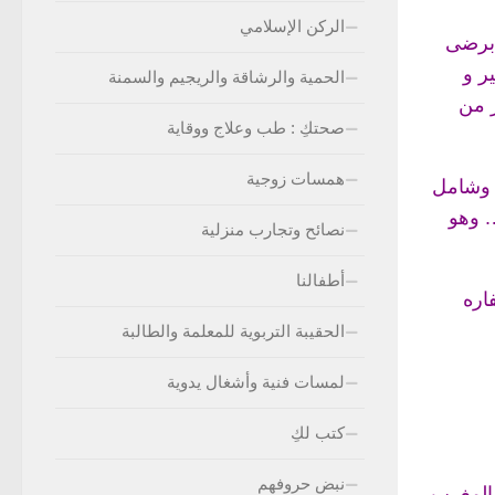
الركن الإسلامي
 برضى
ر و
الحمية والرشاقة والريجيم والسمنة
ر من
صحتكِ : طب وعلاج ووقاية
همسات زوجية
م وشامل
. وهو
نصائح وتجارب منزلية
أطفالنا
اره
الحقيبة التربوية للمعلمة والطالبة
لمسات فنية وأشغال يدوية
كتب لكِ
نبض حروفهم
 المغرب