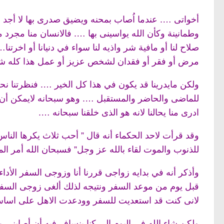
أخواتى …. عندما اُصاب بمحنه ويضيق صدرى بها لا أجد
وطمانينة وكأن الله يواسينى بها …. فالانسان منا مجرد
صلاح لنا أو مافية شر واذيه لنا سواء في دنيانا أو اخرتن
مرض أو فقر أو فقدان لشخص عزيز أو عمل هذا كله 
ولكن مايدرينا قد يكون في هذا كل الخير …. فنظرتنا ن
للماضى والحاضر والمستقبل …. وهو سبحانه لايمكن أن ي
ادرى منا يحالنا لانه هو الذى خلقنا سبحانه ….
وقد قرأت لاحد الحكماء أنه قال ” أحب ثلاث يكرها الن
للذنوب والموت لقاء بالله عز وجل” فسبحان الله أمر ال
وأذكر أنه في بدايه زواجى قررنا أنا وزوجى السفر الأدا
قبل يوم من موعد السفر ونتيجه لذلك ألغى زوجى السفر
لانى كنت قد استعديت للسفر وودعدت الاهل على اساس 
ولكن شاء الله في اليوم إلى كنا بنسافر فيه أن أصاب