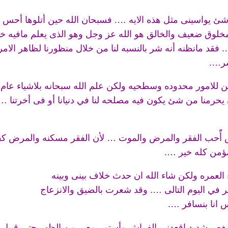
 شئ يواسينى مثل هذه الايه …. فسبحان الله حين أتلوها أحس
 مخلوق ضعيف والخالق هو الله عز وجل وهو الذى يعلم مافيه خي
ا…. فقد مانظنه أنه شر بالنسبه لنا من خلال منظورنا لظاهر الام
شر….
حن للامور محدوده وسطحيه ولكن علم الله سبحانه بلاشياء عا
حرمنا من شئ يكون فيه مصلحه لنا في دنيانا أو فى أخرتنا …
اس أًًحب الفقر والمرض والموت … لأن الفقر مسكنه والمرض كف
مؤمن كله خير ….
ء العمره ولكن شاء الله ان حدث خلاف بينى وبينه
 في اليوم التالى …. وقد شعرت بالضيق والانزعاج
انا بنسافر ….
نى مغص شديد اقعدنى الفراش وأستمر معى من الظهر حتى قبيل