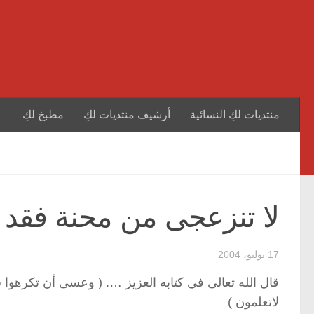
منتديات لكِ النسائية
أرشيف منتديات لكِ
مطبخ لكِ
لا تنزعجى من محنة فقد 
17 يوليو، 2004
قال الله تعالى في كتابه العزيز …. ( وعسى أن تكرهوا شيئ
لاتعلمون )