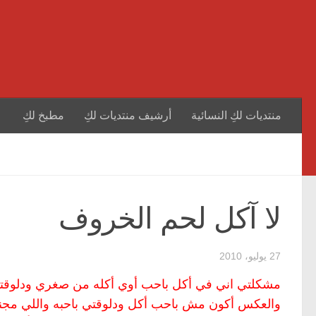
منتديات لكِ النسائية
أرشيف منتديات لكِ
مطبخ لكِ
لا آكل لحم الخروف
27 يوليو، 2010
مشكلتي اني في أكل باحب أوي أكله من صغري ودلوقتي
والعكس أكون مش باحب أكل ودلوقتي باحبه واللي مجن