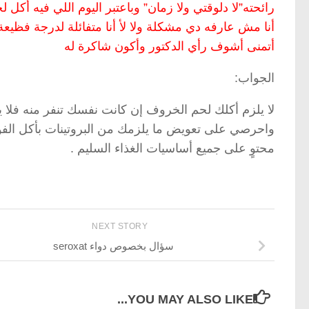
رائحته”لا دلوقتي ولا زمان” وباعتبر اليوم اللي فيه أك
أنا مش عارفه دي مشكلة ولا لأ أنا متفائلة لدرجة فظيع
أتمنى أشوف رأي الدكتور وأكون شاكرة له
الجواب:
لا يلزم أكلك لحم الخروف إن كانت نفسك تنفر منه فلا يك
واحرصي على تعويض ما يلزمك من البروتينات بأكل الفو
محتوٍ على جميع أساسيات الغذاء السليم .
NEXT STORY
سؤال بخصوص دواء seroxat
YOU MAY ALSO LIKE...