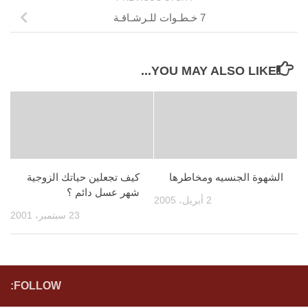
7 خـطـوات للـرشـاقـة
YOU MAY ALSO LIKE...
الشهوة الجنسيه ومخاطرها
كيف تجعلين حياتك الزوجية
شهر عسل دائم ؟
2 أبريل، 2005
23 سبتمبر، 2001
FOLLOW: