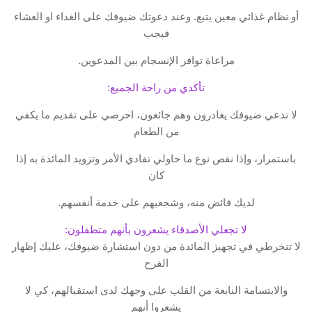
أو نظام غذائي معين يتبع. وعند دعوتك ضيوفك على الغداء او العشاء
فيجب
مراعاة توافر الإنسجام بين المدعوين.
تأكدي من راحة الجميع:
لا تدعي ضيوفك يغادرون وهم جائعون، احرصي على تقديم ما يكفي
من الطعام
باستمرار، وإذا نقص نوع ما حاولي تفادي الأمر وتزويد المائدة به إذا
كان
لديك فائض منه، وشجعيهم على خدمة أنفسهم.
لا تجعلي الأصدقاء يشعرون بأنهم متطفلون:
لا تنخرطي في تجهيز المائدة من دون استشارة ضيوفك، عليك إظهار
الفرح
والابتسامة النابعة من القلب على وجهك لدى استقبالهم، كي لا
يشعروا أنهم