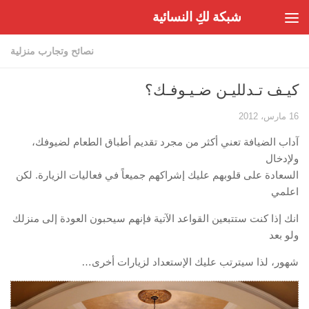
شبكة لكِ النسائية
Skip to content
نصائح وتجارب منزلية
كيـف تـدلليـن ضـيـوفـك؟
16 مارس، 2012
آداب الضيافة تعني أكثر من مجرد تقديم أطباق الطعام لضيوفك،
ولإدخال
السعادة على قلوبهم عليك إشراكهم جميعاً في فعاليات الزيارة. لكن
اعلمي
انك إذا كنت ستتبعين القواعد الآتية فإنهم سيحبون العودة إلى منزلك
ولو بعد
شهور، لذا سيترتب عليك الإستعداد لزيارات أخرى…