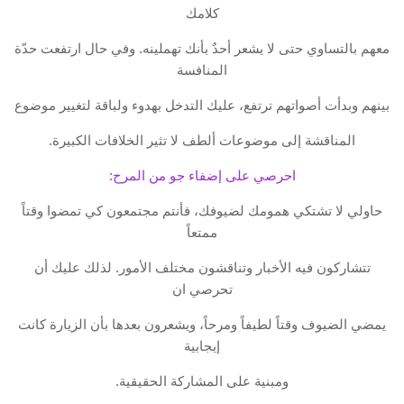
كلامك
معهم بالتساوي حتى لا يشعر أحدٌ بأنك تهملينه. وفي حال ارتفعت حدّة
المنافسة
بينهم وبدأت أصواتهم ترتفع، عليك التدخل بهدوء ولباقة لتغيير موضوع
المناقشة إلى موضوعات ألطف لا تثير الخلافات الكبيرة.
احرصي على إضفاء جو من المرح:
حاولي لا تشتكي همومك لضيوفك، فأنتم مجتمعون كي تمضوا وقتاً
ممتعاً
تتشاركون فيه الأخبار وتناقشون مختلف الأمور. لذلك عليك أن
تحرصي ان
يمضي الضيوف وقتاً لطيفاً ومرحاً، ويشعرون بعدها بأن الزيارة كانت
إيجابية
ومبنية على المشاركة الحقيقية.