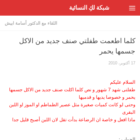
شبكة لكِ النسائية
Skip to content
اللقاء مع الدكتور أسامة ابيش
كلما اطعمت طفلتي صنف جديد من الاكل
جسمها يحمر
17 أكتوبر، 2010
السلام عليكم
طفلتى شهد 7 شهور و نص كلما اكلت صنف جديد من الاكل جسمها
يحمر و خصوصا يديها و قدميها
وحتى لو كانت كميات صغيرة مثل عصير الطماطم او الموز او اللبن
البقرى
ماذا افعل و خاصة ان الرضاعة بدأت تقل لان اللبن أصبح قليل جدا
الجواب :