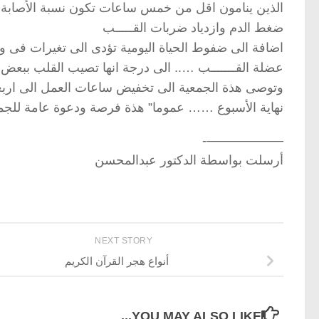
الذين ينامون اقل من خمس ساعات تكون نسبة الأصابة مض
ضغط الدم وازدياد ضربات القـــــب
اضافة الى ضفوط الحياة اليومية تؤدى الى تغيرات فى 
عضلة القـــــــب ….. الى درجة انها تصيب القلب ببعض الا
وتوصى هذة الجمعية الى تخفيض ساعات العمل الى اربع
نهاية الأسبوع …… عموما” هذة فرصة ودعوة عامة لل
——————-
أرسلت بواسطة الدكتور عبدالمحسن
NEXT STORY
أنواع هجر القرآن الكريم
YOU MAY ALSO LIKE...