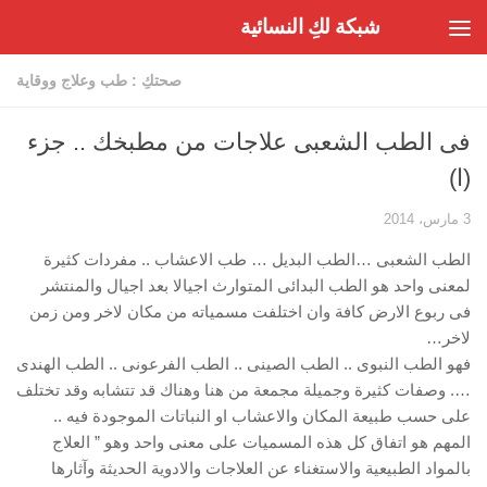
شبكة لكِ النسائية
Skip to content
صحتكِ : طب وعلاج ووقاية
فى الطب الشعبى علاجات من مطبخك .. جزء
(ا)
3 مارس، 2014
الطب الشعبى …الطب البديل … طب الاعشاب .. مفردات كثيرة
لمعنى واحد هو الطب البدائى المتوارث اجيالا بعد اجيال والمنتشر
فى ربوع الارض كافة وان اختلفت مسمياته من مكان لاخر ومن زمن
لاخر…
فهو الطب النبوى .. الطب الصينى .. الطب الفرعونى .. الطب الهندى
…. وصفات كثيرة وجميلة مجمعة من هنا وهناك قد تتشابه وقد تختلف
على حسب طبيعة المكان والاعشاب او النباتات الموجودة فيه ..
المهم هو اتفاق كل هذه المسميات على معنى واحد وهو ” العلاج
بالمواد الطبيعية والاستغناء عن العلاجات والادوية الحديثة وآثارها