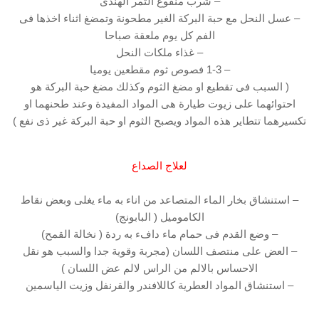
– شرب منقوع التمر الهندى
– عسل النحل مع حبة البركة الغير مطحونة وتمضغ اثناء اخذها فى
الفم كل يوم ملعقة صباحا
– غذاء ملكات النحل
– 1-3 فصوص ثوم مقطعين يوميا
( السبب فى تقطيع او مضغ الثوم وكذلك مضغ حبة البركة هو
احتوائهما على زيوت طيارة هى المواد المفيدة وعند طحنهما او
تكسيرهما تتطاير هذه المواد ويصبح الثوم او حبة البركة غير ذى نفع )
لعلاج الصداع
– استنشاق بخار الماء المتصاعد من اناء به ماء يغلى وبعض نقاط
الكاموميل ( البابونج)
– وضع القدم فى حمام ماء دافء به ردة ( نخالة القمح)
– العض على منتصف اللسان (مجربة وقوية جدا والسبب هو نقل
الاحساس بالالم من الراس لالم عض اللسان )
– استنشاق المواد العطرية كاللافندر والقرنفل وزيت الياسمين