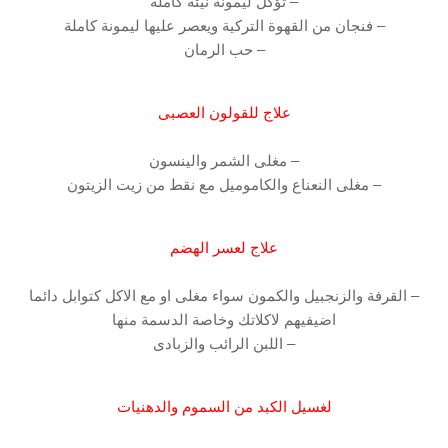
– تؤكل ليمونة نيئة كاملة
– فنجان من القهوة التركية ويعصر عليها ليمونة كاملة
– حب الرمان
علاج للقولون العصبى
– مغلى الشمر والينسون
– مغلى النعناع والكاموميل مع نقط من زيت الزيتون
علاج لعسر الهضم
– القرفة والزنجبيل والكمون سواء مغلى او مع الاكل كتوابل دائما
اضيفيهم لاكلاتك وخاصة الدسمة منها
– اللبن الرائب والزبادى
لغسيل الكبد من السموم والدهنيات