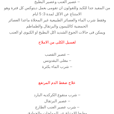
– عصير العنب وعصير البطيخ
من المفيد جدا للكبد وللقولون ان تقومى بعمل ديتوكس كل فترة وهو
الامتناع عن الاكل لمدة 3: 5 ايام
وفقط شرب الماء والعصائر الطبيعية غير المحلاة ماعدا العصائر
الحمضية كالليمون والبرتقال والطماطم
ويمكن فى حالات الجوع الشديد اكل البطيخ او الكيوى او العنب
لغسيل الكلى من الاملاح
– عصير القصب
– مغلى البقدونس
– شرب الماء بكثرة
علاج ضغط الدم المرتفع
– شرب منقوع الكركديه البارد
– عصير البرتقال
– شرب عصير العنب الطازج
وطبعا الامتناع عن المملحات والحوادق