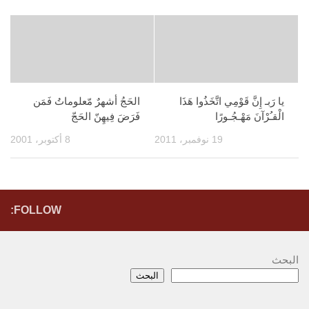
يا رَبـ إِنَّ قَوْمِي اتَّخَذُوا هَذَا
الحَجُ أشهرٌ مّعلوماتُ فَمَن
الْقـُرْآنَ مَهْـجُـورًا
فَرَضَ فِيهِنّ الحَجّ
19 نوفمبر، 2011
8 أكتوبر، 2001
FOLLOW:
البحث
البحث