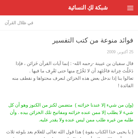
شبكة لكِ النسائية
Skip to content
في ظلال القرآن
فوائد منوعة من كتب التفسير
25 أكتوبر، 2009
قال سفيان بن عيينة -رحمه الله- : إنما آيات القرآن خَزائن ، فإذا
دَخَلْتَ خِزانة فاجْتَهِد أن لا تَخْرُج منها حتى تَعْرِف ما فيها .
تعالوا بنا إذا ندخل بعض هذه الخزائن لنعرف محتواها و نقطف منه
الفائدة !
(وإن من شيء إلا عندنا خزائنه ‏) ‏ متضمن لكنز من الكنوز وهو أن كل
شيء لا يطلب إلا ممن عنده خزائنه ومفاتيح تلك الخزائن بيده ‏.‏ وأن
طلبه من غيره طلب ممن ليس عنده ولا يقدر عليه.
{ يا يحيى خذا الكتاب بقوة } هذا قول الله تعالى للغلام بعد بلوغه ثلاث