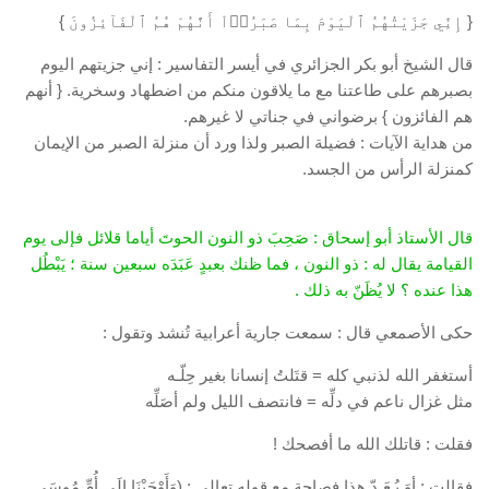
{ إِنِّي جَزَيْتُهُمُ ٱلْيَوْمَ بِمَا صَبَرُوۤاْ أَنَّهُمْ هُمُ ٱلْفَآئِزُونَ }
قال الشيخ أبو بكر الجزائري في أيسر التفاسير : إني جزيتهم اليوم
بصبرهم على طاعتنا مع ما يلاقون منكم من اضطهاد وسخرية. { أنهم
هم الفائزون } برضواني في جناتي لا غيرهم.
من هداية الآيات : فضيلة الصبر ولذا ورد أن منزلة الصبر من الإيمان
كمنزلة الرأس من الجسد.
قال الأستاذ أبو إسحاق : صَحِبَ ذو النون الحوتَ أياما قلائل فإلى يوم
القيامة يقال له : ذو النون ، فما ظنك بعبدٍ عَبَدَه سبعين سنة ؛ يَبْطُل
هذا عنده ؟ لا يُظَنّ به ذلك .
حكى الأصمعي قال : سمعت جارية أعرابية تُنشد وتقول :
أستغفر الله لذنبي كله = قتَلتُ إنسانا بغير حِلّـه
مثل غزال ناعم في دلِّه = فانتصف الليل ولم أصَلِّه
فقلت : قاتلك الله ما أفصحك !
فقالت : أوَ يُـعَـدّ هذا فصاحة مع قوله تعالى : (وَأَوْحَيْنَا إِلَى أُمِّ مُوسَى