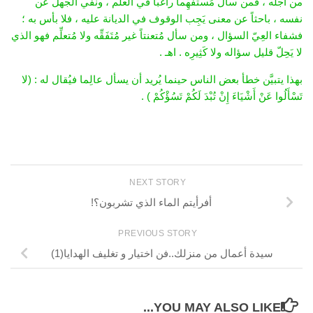
من أجله ، فمن سأل مُستفهِماً راغبا في العلم ، ونَفْي الجهل عن
نفسه ، باحثاً عن معنى يَجِب الوقوف في الديانة عليه ، فلا بأس به ؛
فشفاء العِيّ السؤال ، ومن سأل مُتعنتاً غير مُتَفَقِّه ولا مُتعلِّم فهو الذي
لا يَحِلّ قليل سؤاله ولا كَثِيرِه . اهـ .
بهذا يتبيَّن خطأ بعض الناس حينما يُريد أن يسأل عالِما فيُقال له : (لا
تَسْأَلُوا عَنْ أَشْيَاءَ إِنْ تُبْدَ لَكُمْ تَسُؤْكُمْ ) .
NEXT STORY
أفرأيتم الماء الذي تشربون؟!
PREVIOUS STORY
سيدة أعمال من منزلك..فن اختيار و تغليف الهدايا(1)
YOU MAY ALSO LIKE...