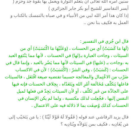
سنين أمره الله تعالى أن يتعلم التوارة ويعمل بها بقوة جد وحزم (
أيسر التفاسير للشيخ أبو بكر جابر الجزائري )
إذا كان هذا أمر الله لبي من الأنبياء و في صباه بالتمسك بالكتاب و
العمل به فكيف بنا نحن ..
قال ابن جُزي في التفسير :
(لَهَا مَا كَسَبَتْ) أي من الحسنات ، (وَعَلَيْهَا مَا اكْتَسَبَتْ) أي من
السيئات ، وجاءت العبارة بـ(لها) في الحسنات ، لأنها مما يَنْتَفِع العبد
به ،وجاءت بـ (عليها) في السيئات لأنها مما يَضُر بالعبد ، وإنما قال في
الحسنات : (كَسَبَتْ) ، وفي الشرّ : (اكْتَسَبَتْ) ؛ لأن في الاكتساب
ضَرْب من الاعْتِمال والمعالجة حسبما تقتضيه صيغة افْتَعَل ، فالسيئات
فاعلها يَتكلّف مُخَالَفة أمْرِ الله ويَتَعَدّاه ، بِخِلاف الحسنات فإنه فيها
على الجادَّة من غير تَكلّف ، أو لأن السيئات يَجِدّ في فعلها لميل
النفس إليها ، فجُعِلت لذلك مكتسبة ، ولما لم يكن الإنسان في
الحسنات كذلك وُصِفَت بما لا دَلالة فيه على الاعتمال .
قال يزيد الرقاشي عند قوله ( فَقُولا لَهُ قَوْلا لَيِّنًا ) : يا مَن يَتَحَبّب إلى
مَن يُعَادِيه ، فكيف بمن يَتَوَلاّه ويُنَادِيه ؟