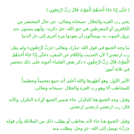
( حَتَّى إِذَا جَاءَ أَحَدَهُمُ الْمَوْتُ قَالَ رَبِّ ارْجِعُونِ )
يخبر رب العزة والجلال -سبحانه وتعالى- عن حال المحتضر من
الكافرين أو المفرطين في حق الله -جل ذكره-، وأنهم يتمنون عند
نزول الموت به، ويسألون أن يعودوا مرة أخرى إلى دار الدنيا
ما وجه الجمع في قول الله -تبارك وتعالى-:﴿رَبِّ ارْجِعُونِ﴾ ولم يقل:
رب ارجعني؟ لأن الحديث والكلام عن المفرد ﴿حَتَّى إِذَا جَاءَ أَحَدَهُمُ
الْمَوْتُ قَالَ رَبِّ ارْجِعُونِ ﴾ ذكر بعض العلماء أجوبة على ذلك تنحصر
في ثلاثة أمور:
الأمر الأول: وهو أظهرها والله أعلم: أنه جمع تفخيماً وتعظيماً
للمخاطب ألا وهو رب العزة والجلال -سبحانه وتعالى-
وقيل: وجه الجمع هنا للتكرار، جاء ضمير الجمع لإرادة التكرار، وكأنه
قال: رب ارجعني ارجعني ارجعني
وقيل: الجمع هنا جاء لأنه يخاطب أو يطلب ذلك من الملائكة وأن قوله
﴿رَبِّ﴾ توسل إلى الله -عز وجل- وطلب منه