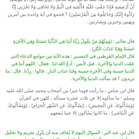
أَنْ أَرْضِعِيهِ فَإِذَا خِفْتِ عَلَيْهِ فَأَلْقِيهِ فِي الْيَمِّ وَلا تَخَافِي وَلا تَحْزَنِي إِنَّا
رَادُّوهُ إِلَيْكِ وَجَاعِلُوهُ مِنَ الْمُرْسَلِينَ) ؟ فجمع في آية واحدة بين أمرين
ونهيين وخبرين وبِشارتين .
قال تعالى : (وَمِنْهُمْ مَنْ يَقُولُ رَبَّنَا آَتِنَا فِي الدُّنْيَا حَسَنَةً وَفِي الآَخِرَةِ
حَسَنَةً وَقِنَا عَذَابَ النَّارِ) .
قال الإمام القرطبي في التفسير : هذه الآية من جوامع الدعاء التي
عَمّت الدنيا والآخرة . قيل لأنس : أدعُ الله لنا . فقال : اللهم آتنا في
الدنيا حسنة وفي الآخرة حسنة وقنا عذاب النار . قالوا : زِدْنا . قال : ما
تريدون ؟ قد سألت الدنيا والآخرة .
قال ابن عباس : ما رأيت قوما خيرا من أصحاب محمد صلى الله عليه
وسلم ؛ ما سألوه إلا عن ثلاث عشرة مسألة ، كلهن في القرآن
(وَيَسْأَلُونَكَ عَنِ الْمَحِيضِ) ، (يَسْأَلُونَكَ عَنِ الشَّهْرِ الْحَرَامِ) ، (وَيَسْأَلُونَكَ
عَنِ الْيَتَامَى) ، ما كانوا يَسْألون إلا عما يَنفعهم .
قال ابن عبد البر : السؤال اليوم لا يُخاف منه أن يَنْزِل تحريم ولا تحليل