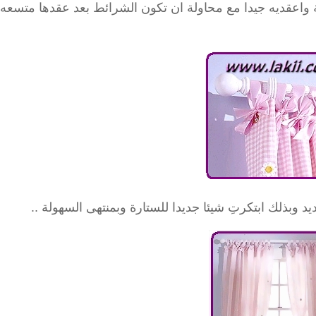
واعقديه جيدا مع محاولة ان تكون الشرائط بعد عقدها متسعه
 وبذلك ابتكرتِ شيئا جديدا للستارة وبمنتهى السهولة ..