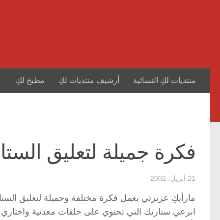
منتديات لكِ النسائية
أرشيف منتديات لكِ
مطبخ لكِ
فكرة جميلة لتعليق الستائ
21 أبريل، 2002
مارأيكِ عزيزتي بعمل فكرة مختلفة وجميلة لتعليق الست
انزعي ستارتك التي تحتوي على حلقات معدنية واختاري 