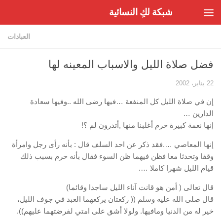
شبكة لكِ النسائية
Skip to content
العبادات
فضل صلاة الليل والاسباب المعينه لها
22 يناير، 2002
إن في صلاة الليل كل المنفعة …فيها رضى الله ..وفيها سعادة
الدارين …
إنها نعمة كبيرة حرم أغلبنا منها ,أتدرون لم ؟!
إنها المعاصي ….فقد ذكر عن احد السلف قال : بأنه رأى رجل وامرأة
وقفا وتحدثا معا فظن فيهما ظن السوء فقال بأنه حرم بسبب ذلك
قيام الليل شهرا كاملا ….
قال تعالى ( أمن هو قانت آناء الليل ساجدا وقائما)
قال صلى الله عليه وسلم (( ركعتان يركعهما العبد في جوف الليل،
خير له من الدنيا ومافيها. ولولا أشق على امتي لفرضتهما عليهم)).