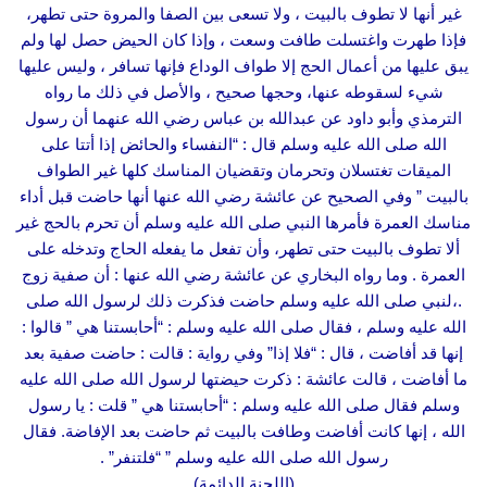
غير أنها لا تطوف بالبيت ، ولا تسعى بين الصفا والمروة حتى تطهر،
فإذا طهرت واغتسلت طافت وسعت ، وإذا كان الحيض حصل لها ولم
يبق عليها من أعمال الحج إلا طواف الوداع فإنها تسافر ، وليس عليها
شيء لسقوطه عنها، وحجها صحيح ، والأصل في ذلك ما رواه
الترمذي وأبو داود عن عبدالله بن عباس رضي الله عنهما أن رسول
الله صلى الله عليه وسلم قال : “النفساء والحائض إذا أتتا على
الميقات تغتسلان وتحرمان وتقضيان المناسك كلها غير الطواف
بالبيت ” وفي الصحيح عن عائشة رضي الله عنها أنها حاضت قبل أداء
مناسك العمرة فأمرها النبي صلى الله عليه وسلم أن تحرم بالحج غير
ألا تطوف بالبيت حتى تطهر، وأن تفعل ما يفعله الحاج وتدخله على
العمرة . وما رواه البخاري عن عائشة رضي الله عنها : أن صفية زوج
.،لنبي صلى الله عليه وسلم حاضت فذكرت ذلك لرسول الله صلى
الله عليه وسلم ، فقال صلى الله عليه وسلم : “أحابستنا هي ” قالوا :
إنها قد أفاضت ، قال : “فلا إذا” وفي رواية : قالت : حاضت صفية بعد
ما أفاضت ، قالت عائشة : ذكرت حيضتها لرسول الله صلى الله عليه
وسلم فقال صلى الله عليه وسلم : “أحابستنا هي ” قلت : يا رسول
الله ، إنها كانت أفاضت وطافت بالبيت ثم حاضت بعد الإفاضة. فقال
رسول الله صلى الله عليه وسلم ” “فلتنفر” .
(اللجنة الدائمة)