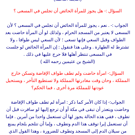
السؤال :- هل يجوز للمرأة الحائض أن تجلس في المسعى ؟
الجواب :- . نعم ، يجوز للمرأة الحائض أن تجلس في المسعى ؟ لأن
المسعى لا يعتبر من المسجد الحرام ، ولذلك لو أن المرأة حاضت بعد
الطواف وقبل السعي فإنها تسعى ؛ لأن السعي ليس طوافا ، ولا
تشترط له الطهارة . وعلى هذا فنقول : إن المرأة الحائض لو جلست
في المسعى تنتظر أهلها فلا حرج عليها في ذلك .
(الشيخ بن عثيمين رحمه الله )
السؤال:- امرأة حاضت ولم تطف طواف الإفاضة وتسكن خارج
المملكة ، وحان وقت مغادرتها المملكة ولا تستطيع التأخر ، ويستحيل
عودتها للمملكة مرة أخرى ، فما الحكم؟
الجواب:- إذا كان الأمر كما ذكر : امرأة لم تطف طواف الإفاضة
وحاضت ويتعذر أن تبقى في مكة أو أن ترجع إليها لو سافرت قبل أن
تطوف ، ففي هذه الحالة يجوز لها أن تستعمل واحدا من أمرين . فإما
أن تستعمل إبرا توقف هذا الدم وتطوف ، وإما أن تتلجم بلجام يمنع
من سيلان الدم إلى المسجد وتطوف للضرورة ، وهذا القول الذي