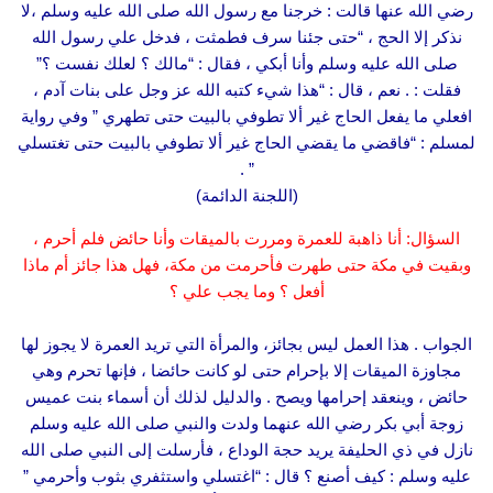
رضي الله عنها قالت : خرجنا مع رسول الله صلى الله عليه وسلم ،لا
نذكر إلا الحج ، “حتى جئنا سرف فطمثت ، فدخل علي رسول الله
صلى الله عليه وسلم وأنا أبكي ، فقال : “مالك ؟ لعلك نفست ؟”
فقلت : . نعم ، قال : “هذا شيء كتبه الله عز وجل على بنات آدم ،
افعلي ما يفعل الحاج غير ألا تطوفي بالبيت حتى تطهري ” وفي رواية
لمسلم : “فاقضي ما يقضي الحاج غير ألا تطوفي بالبيت حتى تغتسلي
” .
(اللجنة الدائمة)
السؤال: أنا ذاهبة للعمرة ومررت بالميقات وأنا حائض فلم أحرم ،
وبقيت في مكة حتى طهرت فأحرمت من مكة، فهل هذا جائز أم ماذا
أفعل ؟ وما يجب علي ؟
الجواب . هذا العمل ليس بجائز، والمرأة التي تريد العمرة لا يجوز لها
مجاوزة الميقات إلا بإحرام حتى لو كانت حائضا ، فإنها تحرم وهي
حائض ، وينعقد إحرامها ويصح . والدليل لذلك أن أسماء بنت عميس
زوجة أبي بكر رضي الله عنهما ولدت والنبي صلى الله عليه وسلم
نازل في ذي الحليفة يريد حجة الوداع ، فأرسلت إلى النبي صلى الله
عليه وسلم : كيف أصنع ؟ قال : “اغتسلي واستثفري بثوب وأحرمي ”