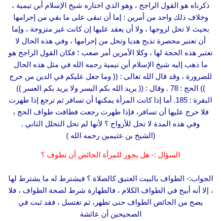
ذكرناه هو القول الراجح ، وهو الذي اختاره شيخ الإسلام أبن تيمية ،
وخلاف ذلك واحد من أمرين : إما أن تبقى على ما بقي من إحرامها
بحيث لا تحل لزوجها ، ولا أن يعقد عليها إن كانت غير متزوجة ، وإما
أن تعتبر محصرة تذبح هديا وتحل من إحرامها ، وفي هذه الحال لا
تعتبر هذه الحجة لها ، وكلا الأمرين أمر صعب ؛ فكان القول الراجح هو
ما ذهب إليه شيخ الإسلام أبن تيمية رحمه الله في مثل هذه الحال
للضرورة ، وقد قال الله تعالى : (( وما جعل عليكم في الدين من حرج
)) الحج : 78 . وقال : (( يريد الله بكم اليسر ولا يريد بكم العسر ))
البقرة : 185. أما إذا كانت المرأة يمكنها أن تسافر ثم ترجع إذا طهرت
فلا حرج عليها أن تسافر، فإذا طهرت رجعت فطافت طواف الحج ،
وفي هذه المدة لا تحل للأزواج ؟ لأنها لم تحل التحلل الثاني .
(الشيخ بن عثيمين رحمه الله )
السؤال :- هل يجوز للمرأة الحائض أن تطوف ؟
الجواب:- الطواف بالبيت العتيق كالصلاة ؟ فيشترط له ما يشترط لها
، إلا أنه أبيح في الطواف الكلام ، فالطهارة شرط لصحة الطواف ، فلا
يصح من الحائض الطواف حتى تطهر، ثم تغتسل ، فقد ثبت في
الصحيحين أن عائشة