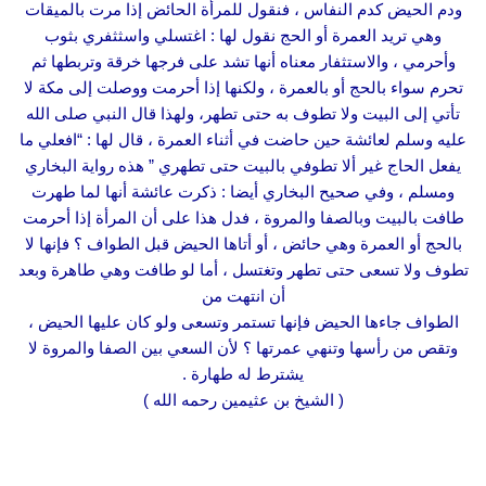
ودم الحيض كدم النفاس ، فنقول للمرأة الحائض إذا مرت بالميقات
وهي تريد العمرة أو الحج نقول لها : اغتسلي واسثثفري بثوب
وأحرمي ، والاستثفار معناه أنها تشد على فرجها خرقة وتربطها ثم
تحرم سواء بالحج أو بالعمرة ، ولكنها إذا أحرمت ووصلت إلى مكة لا
تأتي إلى البيت ولا تطوف به حتى تطهر، ولهذا قال النبي صلى الله
عليه وسلم لعائشة حين حاضت في أثناء العمرة ، قال لها : “افعلي ما
يفعل الحاج غير ألا تطوفي بالبيت حتى تطهري ” هذه رواية البخاري
ومسلم ، وفي صحيح البخاري أيضا : ذكرت عائشة أنها لما طهرت
طافت بالبيت وبالصفا والمروة ، فدل هذا على أن المرأة إذا أحرمت
بالحج أو العمرة وهي حائض ، أو أتاها الحيض قبل الطواف ؟ فإنها لا
تطوف ولا تسعى حتى تطهر وتغتسل ، أما لو طافت وهي طاهرة وبعد
أن انتهت من
الطواف جاءها الحيض فإنها تستمر وتسعى ولو كان عليها الحيض ،
وتقص من رأسها وتنهي عمرتها ؟ لأن السعي بين الصفا والمروة لا
يشترط له طهارة .
( الشيخ بن عثيمين رحمه الله )