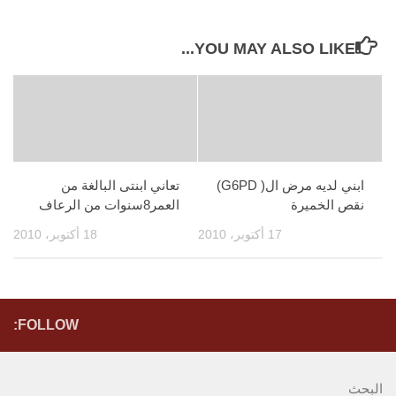
YOU MAY ALSO LIKE...
ابني لديه مرض ال( G6PD)
تعاني ابنتى البالغة من
نقص الخميرة
العمر8سنوات من الرعاف
17 أكتوبر، 2010
18 أكتوبر، 2010
FOLLOW:
البحث