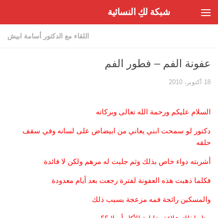
شبكة لكِ النسائية
Skip to content
اللقاء مع الدكتور أسامة ابيش
عفونة الفم – فطور الفم
18 أكتوبر، 2010
السلام عليكم ورحمة الله تعالى وبركاته
دكتور لو سمحت ابني يعاني من ابيضاض على لسانه وفي سقف
حلقه
أشربته دواء خاص بذلك وثم جلبت له مرهم ولكن لا فائدة
فكلما ذهبت هذه العفونة لفترة رجعت بعد أيام معدودة
والمسكين رائحة فمه مزعجة بسبب ذلك