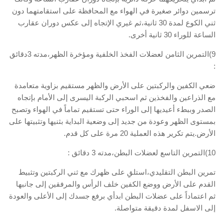
ترسمين دوائر صغيرة في الهواء مع المحافظة على استقامتهما دون
ثني الكوع لمدة 30 ثانية،ثم غيري الإتجاه إلى عكس دوران عقارب
الساعة للوراء 30 ثانية أخرى.
9)التمرين الثامن لعضلات الفخذ الخلفية ومؤخرة الظهر،مدته 3دقائق
:
ضعي الكفين والركبتين على الأرض والظهر مستقيم بزاوية متعامدة
مع الذراعين والفخذين ثم اسحبي الركبة اليسرى إلى الأمام بإتجاه
الصدر وببطء أعيديها إلى الوراء حتى تستقيم تماماً في الهواء وتصبح
بمستوى الظهر وعودة من جديد إلى وضعية البداية بثنيها وتثبيتها على
الأرض.يتم تكرير هذه العملية 20 مرة على كل قدم.
10)التمرين التاسع لعضلات البطن،مدته 3 دقائق :
تمرين البطن التقليدي،استلقِ على ظهرك مع ثني الركبتين وتثبيط
القدم على الأرض ووضع الكفين خلف الرأس والمرفقين إلى جانبها
ثم اعتماداً على عضلات البطن ابدأي برفع جسدك إلى الأعلى والعودة
إلى الاسفل لمدة دقيقة متواصلة.