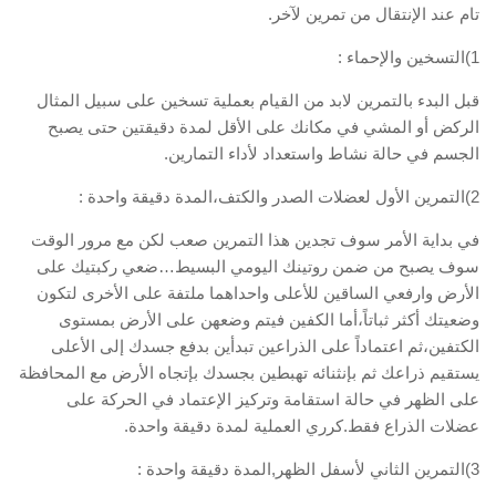
تام عند الإنتقال من تمرين لآخر.
1)التسخين والإحماء :
قبل البدء بالتمرين لابد من القيام بعملية تسخين على سبيل المثال
الركض أو المشي في مكانك على الأقل لمدة دقيقتين حتى يصبح
الجسم في حالة نشاط واستعداد لأداء التمارين.
2)التمرين الأول لعضلات الصدر والكتف،المدة دقيقة واحدة :
في بداية الأمر سوف تجدين هذا التمرين صعب لكن مع مرور الوقت
سوف يصبح من ضمن روتينك اليومي البسيط…ضعي ركبتيك على
الأرض وارفعي الساقين للأعلى واحداهما ملتفة على الأخرى لتكون
وضعيتك أكثر ثباتاً،أما الكفين فيتم وضعهن على الأرض بمستوى
الكتفين،ثم اعتماداً على الذراعين تبدأين بدفع جسدك إلى الأعلى
يستقيم ذراعك ثم بإنثنائه تهبطين بجسدك بإتجاه الأرض مع المحافظة
على الظهر في حالة استقامة وتركيز الإعتماد في الحركة على
عضلات الذراع فقط.كرري العملية لمدة دقيقة واحدة.
3)التمرين الثاني لأسفل الظهر,المدة دقيقة واحدة :