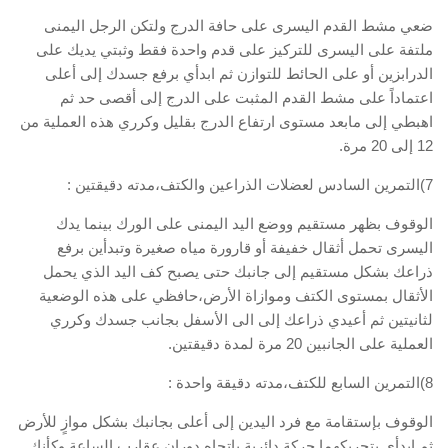
ضعي مشط القدم اليسرى على حافة الدرج ولتكن الرجل اليمنى
ملتفة على اليسرى للتركيز على قدم واحدة فقط وثبتي يديك على
الدرابزين أو على الحائط للتوازن ثم ابدأي برفع جسدك إلى أعلى
اعتماداً على مشط القدم المثبت على الدرج إلى أقصى حد ثم
اهبطي إلى مابعد مستوى ارتفاع الدرج بقليل وكرري هذه العملية من
12 إلى 20 مرة.
7)التمرين السادس لعضلات الذراعين والكتف،مدته دقيقتين :
الوقوف بظهر مستقيم ووضع اليد اليمنى على الورك بينما يدك
اليسرى تحمل أثقال خفيفة أو قارورة مياه صغيرة وتبدأين برفع
ذراعك بشكل مستقيم إلى جانبك حتى يصبح كف اليد الذي يحمل
الأثقال بمستوى الكتف وموازاة الأرض،حافظي على هذه الوضعية
لثانيتين ثم أعيدي ذراعك إلى الى الأسفل بجانب جسدك وكرري
العملية على الجانبين 20 مرة لمدة دقيقتين.
8)التمرين السابع للكتف،مدته دقيقة واحدة :
الوقوف بإستقامة مع فرد اليدين إلى أعلى بجانبك بشكل موازٍ للأرض
ثم ابدأي يتحريكهما حركة دائرية بإتجاه دوران عقارب الساعة وكأنك