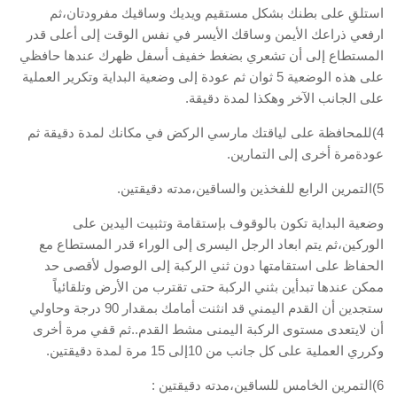
استلقِ على بطنك بشكل مستقيم ويديك وساقيك مفرودتان،ثم
ارفعي ذراعك الأيمن وساقك الأيسر في نفس الوقت إلى أعلى قدر
المستطاع إلى أن تشعري بضغط خفيف أسفل ظهرك عندها حافظي
على هذه الوضعية 5 ثوان ثم عودة إلى وضعية البداية وتكرير العملية
على الجانب الآخر وهكذا لمدة دقيقة.
4)للمحافظة على لياقتك مارسي الركض في مكانك لمدة دقيقة ثم
عودةمرة أخرى إلى التمارين.
5)التمرين الرابع للفخذين والساقين،مدته دقيقتين.
وضعية البداية تكون بالوقوف بإستقامة وتثبيت اليدين على
الوركين،ثم يتم ابعاد الرجل اليسرى إلى الوراء قدر المستطاع مع
الحفاظ على استقامتها دون ثني الركبة إلى الوصول لأقصى حد
ممكن عندها تبدأين بثني الركبة حتى تقترب من الأرض وتلقائياً
ستجدين أن القدم اليمني قد انثنت أمامك بمقدار 90 درجة وحاولي
أن لايتعدى مستوى الركبة اليمنى مشط القدم..ثم قفي مرة أخرى
وكرري العملية على كل جانب من 10إلى 15 مرة لمدة دقيقتين.
6)التمرين الخامس للساقين،مدته دقيقتين :