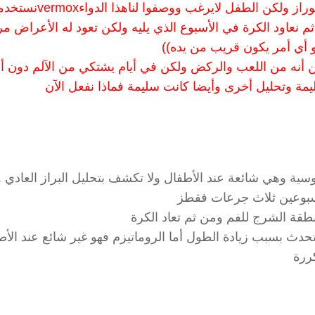
وهي التي تسبب له هذه الحكة وأخبرونا بإجراء تحليل البوراز ولكن الطفل لايرغب ووصفوا لناه
 ثلاث أيام ثم نعاود الكرة في الأسبوع الذي يليه ولكن تعود له الأعراض م
أي أمر يكون قريب من يده))
نظن أنه من اللعب والركض ولكن في أيام يشتكي من الآلم دون أ
يمة وتحليل أخرى وأيضا كانت سليمة فماذا نفعل الآن
سية وهي شائعة عند الأطفال ولا تكشف بتحليل البراز العادي و
قة الشرج للفم ومن ثم تعاد الكرة
تحدث بسبب زيادة الطول أما الروماتيزم فهو غير شائع عند الأط
ررة