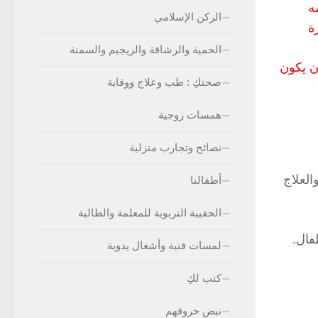
ذا الدواءvermoxنستخدمه
الركن الإسلامي
رة
الحمية والرشاقة والريجيم والسمنة
ن يكون
صحتكِ : طب وعلاج ووقاية
همسات زوجية
نصائح وتجارب منزلية
العلاج
أطفالنا
الحقيبة التربوية للمعلمة والطالبة
فال.
لمسات فنية وأشغال يدوية
كتب لكِ
نبض حروفهم