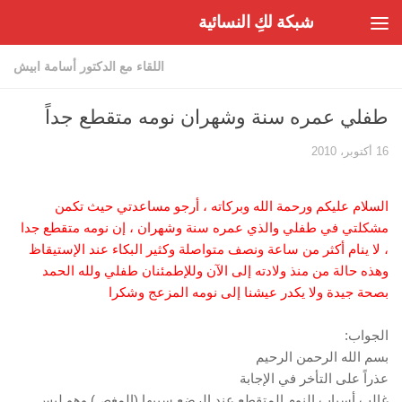
شبكة لكِ النسائية
Skip to content
اللقاء مع الدكتور أسامة ابيش
طفلي عمره سنة وشهران نومه متقطع جداً
16 أكتوبر، 2010
السلام عليكم ورحمة الله وبركاته ، أرجو مساعدتي حيث تكمن
مشكلتي في طفلي والذي عمره سنة وشهران ، إن نومه متقطع جدا
، لا ينام أكثر من ساعة ونصف متواصلة وكثير البكاء عند الإستيقاظ
وهذه حالة من منذ ولادته إلى الآن وللإطمئنان طفلي ولله الحمد
بصحة جيدة ولا يكدر عيشنا إلى نومه المزعج وشكرا
الجواب:
بسم الله الرحمن الرحيم
عذراً على التأخر في الإجابة
غالب أسباب النوم المتقطع عند الرضع سببها (المغص) وهو ليس