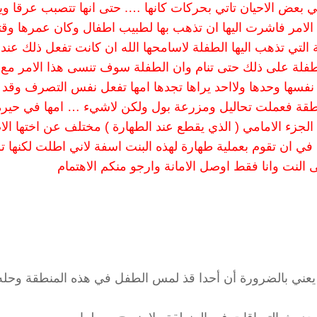
 بعض الاحيان تاتي بحركات كانها …. حتى انها تتصبب عرقا وي
لتي تذهب اليها الطفلة لاسامحها الله ان كانت تفعل ذلك عندم
لطفلة على ذلك حتى تنام وان الطفلة سوف تنسى هذا الامر مع
فسها وحدها ولااحد يراها تجدها امها تفعل نفس التصرف وقد
لمنطقة فعملت تحاليل ومزرعة بول ولكن لاشيء … امها في حيرة
 الجزء الامامي ( الذي يقطع عند الطهارة ) مختلف عن اختها ال
 في ان تقوم بعملية طهارة لهذه البنت اسفة لاني اطلت لكنها 
 النت وانا فقط اوصل الامانة وارجو منكم الاهتمام
يعني بالضرورة أن أحدا قذ لمس الطفل في هذه المنطقة وحله ت