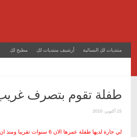
منتديات لكِ النسائية
أرشيف منتديات لكِ
مطبخ لكِ
طفلة تقوم بتصرف غريب
15 أكتوبر، 2010
لي جارة لديها طفلة عمرها ال