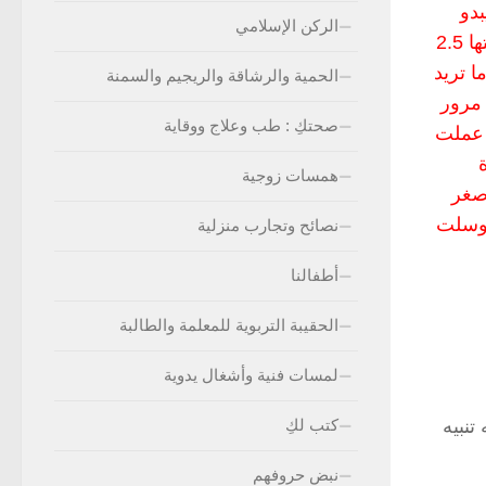
بدو
الركن الإسلامي
عليها الاجهاد جارتي احتارت في امرها واسرت الي بذلك الامر فاشرت اليها ان تذهب بها لطبيب اطفال وكان عمرها وقتها 2.5
ا تريد
الحمية والرشاقة والريجيم والسمنة
 مرور
صحتكِ : طب وعلاج ووقاية
 عملت
همسات زوجية
اصغر
توسلت
نصائح وتجارب منزلية
أطفالنا
الحقيبة التربوية للمعلمة والطالبة
لمسات فنية وأشغال يدوية
نبيه
كتب لكِ
نبض حروفهم