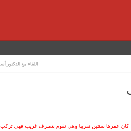
اللقاء مع الدكتور أس
ان 6 سنوات تقريبا ومنذ ان كان عمرها سنتين تقريبا وهي تقوم بتصرف غريب فهي تر