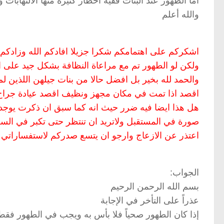
أما الطهور عند البنات ففيه أخطار كثيرة منها الالتهابا
والله أعلم
اشكركم على اهتمامكم شكرا جزيلا افادكم الله وزادكم ع
ولكن لو الطهور تم مع مراعاة النظافة بشكل جيد على 
والحمد لله بخير بل افضل حالا من بنات جيلهن اللذين لم
اقصد اذا تمت في مكان مجهز ونظيف اقصد عيادة جراح 
هل هذا ايضا فيه ضرر حيث انه كما سبق ان ذكرت يوجد 
صورة في المستقبل ولاتريد ان تنتظر حتى تكبر في السن
اعتذر عن الازعاج وارجو ان يتسع صدركم لاستفساراتي 
الجواب:
بسم الله الرحمن الرحيم
عذراً على التأخر في الإجابة
إذا كان الطهور صحياً فلا بأس به ويجب في الطهور فق