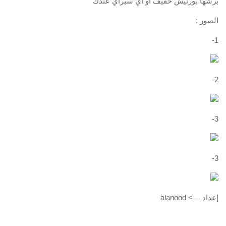
برشها بورنيش خفيف او اي سبراي عندك
الصور :
1-
2-
3-
3-
إعداد —> alanood