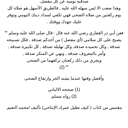
صدقيه يوميه عن كل مفصل.
وهذا صعب الا لمن سهله الله عليه , فالطريق الأسهل هو صلاة كل
يوم ركعتين من صلاه الضحى فهي تكفي لسداد دينك اليومي وتوفر
عليك جهدك ووقتك .
فعن أبي ذر الغفاري رضي الله عنه قال : قال صلى الله عليه وسلم “”
يصبح على كل سلامي (أي مفصل ) من أحدكم صدقة , فكل تسبيحه
صدقة , وكل تحميده صدقة, وكل تهليله صدقة , كل تكبيرة صدقة ,
وأمر بالمعروف صدقه , ونهي عن المنكر صدقة ,
ويجزي من ذلك ركعتان تركعهما من الضحى
“” (2)
وأفضل وقتها عندما يشتد الحر وارتفاع الضحى
(1) صححه الالباني
(2) رواه مسلم
مقتبس من كتاب ( كيف تطيل عمرك الإنتاجي) تأليف /محمد النعيم.