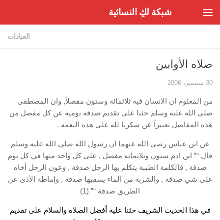
شبكة لكِ النسائية
Skip to content
العبادات
صلاه الأوابين
30 سبتمبر، 2006
من المعلوم ان الانسان فيه ثلاثمائه وستون مفصلاً, وان المصطفى
صلى الله عليه وسلم حثنا على تقديم صدقه يوميه عن كل مفصل من
هذه المفاصل تعبيراً عن شكرنا لله على هذه النعمه .
عن ابن عباس رضي الله عنهما ان رسول الله صلى الله عليه وسلم
قال “” ابن آدم ستون وثلاثمائه مفصل , على كل واحد منها في كل يوم
صدقة , فالكلمة الطيبة يتكلم بها الرجل صدقة , وعون الرجل أخاه
على شي صدقة , والشربة من الماء يسقيها صدقة , وإماطة الأذى عن
الطريق صدقة “” (1)
في هذا الحديث الشريف حثنا عليه أفضل الصلاه والسلام على تقديم