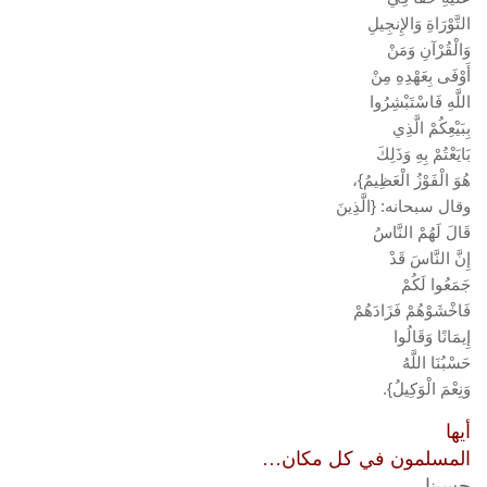
التَّوْرَاةِ وَالإِنجِيلِ
وَالْقُرْآنِ وَمَنْ
أَوْفَى بِعَهْدِهِ مِنْ
اللَّهِ فَاسْتَبْشِرُوا
بِبَيْعِكُمْ الَّذِي
بَايَعْتُمْ بِهِ وَذَلِكَ
هُوَ الْفَوْزُ الْعَظِيمُ}،
وقال سبحانه: {الَّذِينَ
قَالَ لَهُمْ النَّاسُ
إِنَّ النَّاسَ قَدْ
جَمَعُوا لَكُمْ
فَاخْشَوْهُمْ فَزَادَهُمْ
إِيمَانًا وَقَالُوا
حَسْبُنَا اللَّهُ
وَنِعْمَ الْوَكِيلُ}.
أيها
المسلمون في كل مكان…
حسبنا