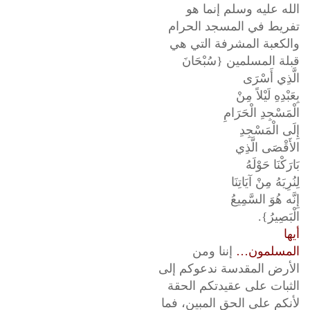
الله عليه وسلم إنما هو
تفريط في المسجد الحرام
والكعبة المشرفة التي هي
قبلة المسلمين {سُبْحَانَ
الَّذِي أَسْرَى
بِعَبْدِهِ لَيْلاً مِنْ
الْمَسْجِدِ الْحَرَامِ
إِلَى الْمَسْجِدِ
الأَقْصَى الَّذِي
بَارَكْنَا حَوْلَهُ
لِنُرِيَهُ مِنْ آيَاتِنَا
إِنَّه هُوَ السَّمِيعُ
الْبَصِيرُ}.
أيها
المسلمون…
إننا ومن
الأرض المقدسة ندعوكم إلى
الثبات على عقيدتكم الحقة
لأنكم على الحق المبين، فما