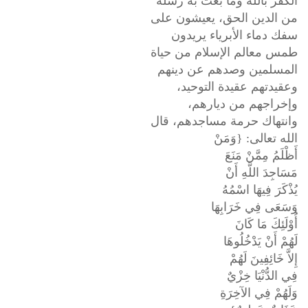
الكفر بالله وما بعث به رسله
من الدين الحق، يعيشون على
سفك دماء الأبرياء يريدون
طمس معالم الإسلام من حياة
المسلمين وصدهم عن دينهم
وعقيدتهم عقيدة التوحيد،
وإخراجهم من ديارهم،
وانتهاك حرمة مساجدهم، قال
الله تعالى: {وَمَنْ
أَظْلَمُ مِمَّنْ مَنَعَ
مَسَاجِدَ اللَّهِ أَنْ
يُذْكَرَ فِيهَا اسْمُهُ
وَسَعَى فِي خَرَابِهَا
أُوْلَئِكَ مَا كَانَ
لَهُمْ أَنْ يَدْخُلُوهَا
إِلاَّ خَائِفِينَ لَهُمْ
فِي الدُّنْيَا خِزْيٌ
وَلَهُمْ فِي الآخِرَةِ