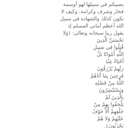
يصيبكم في سبيلها لهو أوسمة
فخار وشرف وكرامة، وكيف لا
تكون كذلك والشهادة في سبيل
الله أعظم أماني المسلم إذ
يقول ربنا سبحانه وتعالى: {وَلا
تَحْسَبَنَّ الَّذِينَ
قُتِلُوا فِي سَبِيلِ
اللَّهِ أَمْوَاتًا بَلْ
أَحْيَاءٌ عِنْدَ
رَبِّهِمْ يُرْزَقُونَ
فَرِحِينَ بِمَا آتَاهُمْ
اللَّهُ مِنْ فَضْلِهِ
وَيَسْتَبْشِرُونَ
بِالَّذِينَ لَمْ
يَلْحَقُوا بِهِمْ مِنْ
خَلْفِهِمْ أَلاَّ خَوْفٌ
عَلَيْهِمْ وَلا هُمْ
يَحْزَنُونَ}.