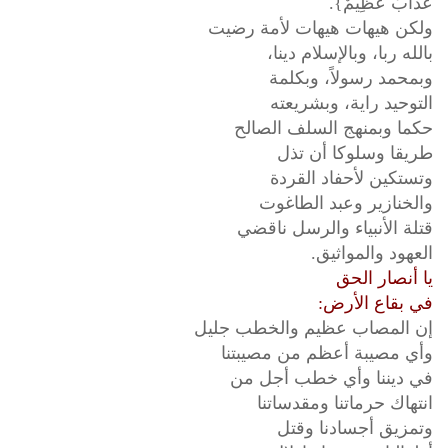
عَذَابٌ عَظِيمٌ}.
ولكن هيهات هيهات لأمة رضيت
بالله ربا، وبالإسلام دينا،
وبمحمد رسولاً، وبكلمة
التوحيد راية، وبشريعته
حكما وبمنهج السلف الصالح
طريقا وسلوكا أن تذل
وتستكين لأحفاد القردة
والخنازير وعبد الطاغوت
قتلة الأنبياء والرسل ناقضي
العهود والمواثيق.
يا أنصار الحق
في بقاع الأرض:
إن المصاب عظيم والخطب جليل
وأي مصيبة أعظم من مصيبتنا
في ديننا وأي خطب أجل من
انتهاك حرماتنا ومقدساتنا
وتمزيق أجسادنا وقتل