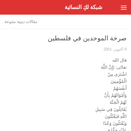
شبكة لكِ النسائية
Skip to content
مقالات دينية متنوعة
صرخة الموحدين في فلسطين
8 أكتوبر، 2001
قال الله
تعالى: {إِنَّ اللَّهَ
اشْتَرَى مِنْ
الْمُؤْمِنِينَ
أَنفُسَهُمْ
وَأَمْوَالَهُمْ بِأَنَّ
لَهُمْ الْجَنَّةَ
يُقَاتِلُونَ فِي سَبِيلِ
اللَّهِ فَيَقْتُلُونَ
وَيُقْتَلُونَ وَعْدًا
عَلَيْهِ حَقًّا فِي