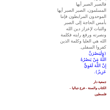
فالصبر الصبر أيها
المسلمون، الصبر الصبر أيها
الموحدون المرابطون فإننا
بأمس الحاجة إلى الصبر
والثبات لإعزاز دين الله
ونصرته ورفع رايته فكلمة
الله هي العليا وكلمة الذين
كفروا السفلى.
{وَلَيَنصُرَنَّ
اللَّهُ مَنْ يَنصُرُهُ
إِنَّ اللَّهَ لَقَوِيٌّ
عَزِيزٌ}.
جمعية دار
الكتاب والسنة – فرع جباليا –
فلسطين.