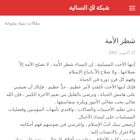
شبكة لكِ النسائية
Skip to content
مقالات دينية متنوعة
شطر الأمة
21 أكتوبر، 2002
أيتها الأخت المسلمة : إن النساء شطر الأُمة ، لا تصلح الأمة إلاّ
بصلاحها ، ولا صلاح إلاّ باتباع الإسلام
وفهم كل فردٍ دوره في الحياة .
فإنك أيتها الأخت خُلقتِ لأمر عظيم ، جدُّ عظيم ، فإياك أن تعيشي
على هامش الحياة ، وترضي بالقليل من نعيم الآخرة الكبير ، فإن الله
تعالى يحب معالي الأمور ويكره سفاسفها .
دعي تقليد الأجنبيات والضالات ، واقتدي بأمهات المؤمنين وفضليات
المسلمات على امتداد الأجيال .
أرضعي بنيك حُبّ الإسلام ، واغرسي في نفوسهم فهم أحكامه
والاعتزاز بالانتساب إليه .
لقنيهم مكارم الأخلاق ، وعلميهم أخلاق الرجال ، ربيهم على يديك