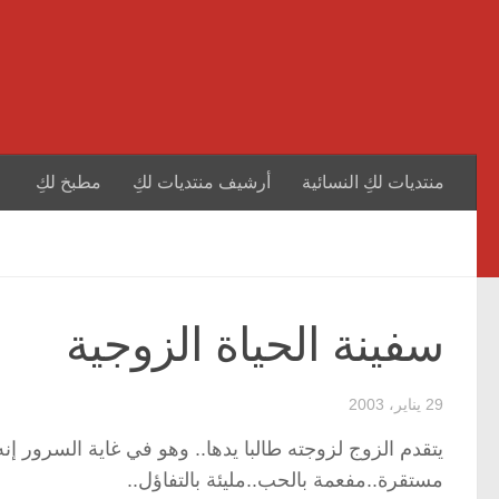
منتديات لكِ النسائية
أرشيف منتديات لكِ
مطبخ لكِ
سفينة الحياة الزوجية
29 يناير، 2003
يتقدم الزوج لزوجته طالبا يدها.. وهو في غاية السرور إنه
مستقرة..مفعمة بالحب..مليئة بالتفاؤل..