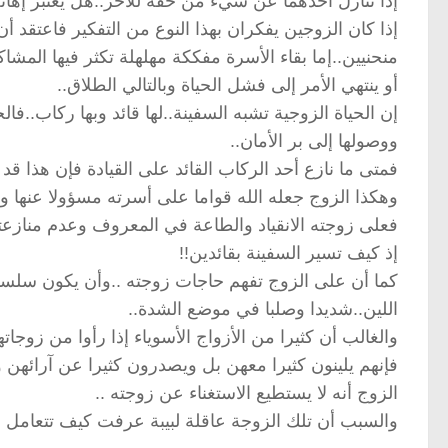
إذا تنازل أحدهما عن شيء من حقه للآخر..هل يعتبر إهانة
إذا كان الزوجين يفكران بهذا النوع من التفكير فاعتقد أن
منحنيين..إما بقاء الأسرة مفككة مهلهلة تكثر فيها المشاك
أو ينتهي الأمر إلى فشل الحياة وبالتالي الطلاق..
إن الحياة الزوجية تشبه السفينة..لها قائد وبها ركاب..ف
ووصولها إلى بر الأمان..
فمتى ما نازع أحد الركاب القائد على القيادة فإن هذا قد 
وهكذا الزوج جعله الله قواما على أسرته مسؤولا عنها 
فعلى زوجته الانقياد والطاعة في المعروف وعدم منازعته 
إذ كيف تسير السفينة بقائدين!!
كما أن على الزوج تفهم حاجات زوجته ..وأن يكون سلسا ف
اللين..شديدا وصلبا في موضع الشدة..
والغالب أن كثيرا من الأزواج الأسوياء إذا رأوا من زوجات
فإنهم يلينون كثيرا معهن بل ويصدرون كثيرا عن آرائهن
الزوج أنه لا يستطيع الاستغناء عن زوجته ..
والسبب أن تلك الزوجة عاقلة لبيبة عرفت كيف تتعامل مع