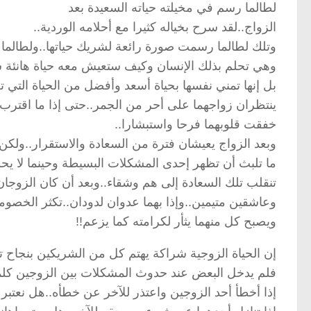
لطالما رسم في مخيلته حياته السعيدة بعد
الزواج..لقد سرح بخياله كثيرا مع أحلامه الوردية..
وتلك لطالما رسمت صورة رائعة لشريك حياتها..ولطالما
وهي تحلم بذلك الإنسان وكيف ستعيش معه حياة هانئة س
بل إنها تمني نفسها بحياة أسعد وأفضل من الحياة التي تعي
ينتظران زواجهما على أحر من الجمر..حتى إذا ما اقترب
خفقت قلوبهما فرحا واستبشارا..
وبعد الزواج يعيشان فترة من السعادة والاستقرار..ولكن
ما تلبث أن تظهر إحدى المشكلات البسيطة وحينما لا ي
تنقلب تلك السعادة إلى هم وشقاء..وبعد أن كان الزوجا
وعاشقين متيمين..وإذا بهما عدوان لدودان..تكثر الخصو
ويصبح كل منهما يثأر لكرامته كما يزعم!!
إن الحياة الزوجية شراكة يهتم كل من الشريكين بنجاح تل
فلم يدخل البعض عند حدوث المشكلات بين الزوجين كلمة
إذا أخطأ أحد الزوجين واعتذر للآخر عن خطأه..هل نعتبر هذ