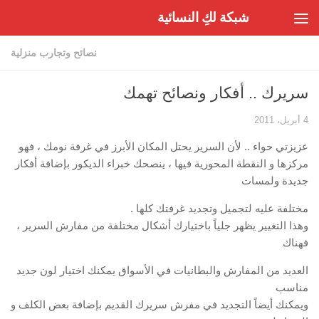
شبكة لكِ النسائية
Skip to content
نصائح وتجارب منزلية
سريرك .. أفكار ونصائح تهمك
4 أبريل، 2011
عزيزتي حواء .. لأن السرير يحتل المكان الأبرز في غرفة نومك ، فهو
مركزها و النقطة المحورية فيها ، ينصحك خبراء الديكور بإضافة أفكار
جديدة ولمسات
مختلفة عليه لتجميل وتجديد غرفتك كلها .
وهذا التغيير يظهر جلياً باختيارك أشكال مختلفة من مفارش السرير ،
فهناك
العديد من المفارش والبطانيات في الأسواق يمكنك اختيار لون جديد
مناسب
ويمكنك أيضاً التجديد في مفرش سريرك القديم بإضافة بعض الكلف و