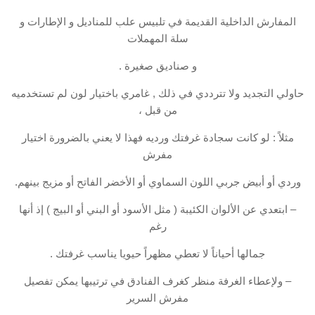
المفارش الداخلية القديمة في تلبيس علب للمناديل و الإطارات و
سلة المهملات
و صناديق صغيرة .
حاولي التجديد ولا تترددي في ذلك , غامري باختيار لون لم تستخدميه
من قبل ،
مثلاً : لو كانت سجادة غرفتك ورديه فهذا لا يعني بالضرورة اختيار
مفرش
وردي أو أبيض جربي اللون السماوي أو الأخضر الفاتح أو مزيج بينهم.
– ابتعدي عن الألوان الكئيبة ( مثل الأسود أو البني أو البيج ) إذ أنها
رغم
جمالها أحياناً لا تعطي مظهراً حيويا يناسب غرفتك .
– ولإعطاء الغرفة منظر كغرف الفنادق في ترتيبها يمكن تفصيل
مفرش السرير