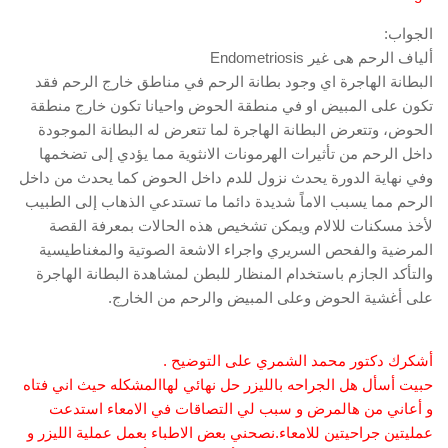
الجواب:
ألياف الرحم هى غير Endometriosis
البطانة الهاجرة اي وجود بطانة الرحم في مناطق خارج الرحم فقد
تكون على المبيض او في منطقة الحوض واحيانا تكون خارج منطقة
الحوض، وتتعرض البطانة الهاجرة لما تتعرض له البطانة الموجودة
داخل الرحم من تأثيرات الهرمونات الانثوية مما يؤدي إلى تضخمها
وفي نهاية الدورة يحدث نزول للدم داخل الحوض كما يحدث من داخل
الرحم مما يسبب الاماً شديدة دائما ما تستدعي الذهاب إلى الطبيب
لأخذ مسكنات للالام ويمكن تشخيص هذه الحالات بمعرفة القصة
المرضية والفحص السريري واجراء الاشعة الصوتية والمغناطيسية
والتأكد الجازم باستخدام المنظار للبطن لمشاهدة البطانة الهاجرة
على أغشية الحوض وعلى المبيض والرحم من الخارج.
أشكرك دكتور محمد الشمري على التوضيح .
حبيت أسأل هل الجراحه بالليزر حل نهائي لهاالمشكله حيث اني فتاه
و أعاني من هالمرض و سبب لي التصاقات في الامعاء استدعت
عمليتين جراحيتين للامعاء.نصحني بعض الاطباء بعمل عملية الليزر و