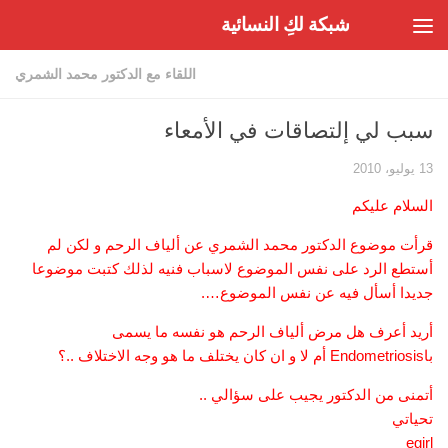
شبكة لكِ النسائية
Skip to content
اللقاء مع الدكتور محمد الشمري
سبب لي إلتصاقات في الأمعاء
13 يوليو، 2010
السلام عليكم
قرأت موضوع الدكتور محمد الشمري عن ألياف الرحم و لكن لم
أستطع الرد على نفس الموضوع لاسباب فنيه لذلك كتبت موضوعا
جديدا أسأل فيه عن نفس الموضوع….
أريد أعرف هل مرض ألياف الرحم هو نفسه ما يسمى
باEndometriosis أم لا و ان كان يختلف ما هو وجه الاختلاف ..؟
أتمنى من الدكتور يجيب على سؤالي ..
تحياتي
egirl