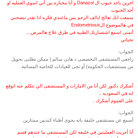
اخرين باخذ حبوب ال Danazol و أنا محتاره بين أني اسوي العمليه او
أخذ الحبوب.
سمعت انك تعالج ايالف الرحم بس ماعندي فكره اذا تقدر تنصحني
في هالموضوع الEndometriosis
أتمنى اسمع اشتسارتك الطبيه في طرق علاج هالمرض…
تحياتي
الجواب:
راجعى المستشفى التخصصى د هانى سالم ( ممكن تطلبى تحويل
من مستشفيات الحكومة) أو تجى للعيادات للخاصة المسائية.
أشكرك دكتور لكن أنا من الامارات و المستشفى الي تتكلم عنه اتوقع
انه في السعوديه ..
على العموم أشكرك .
الجواب:
أسمع عن مستشفى خليفة بانه يحوى أطباء كنديين ممتازين
أنا أجريت العمليتين في خليفه لكن المستشفى ما عندهم قسم