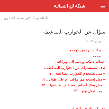
شبكة لكِ النسائية
Skip to content
اللقاء مع الدكتور محمد الشمري
سؤال عن الجوارب الضاغطة
13 يوليو، 2010
بسم الله الرحمن الرحيم ..
د . محمد ..
السلام عليكم ورحمة الله وبركاته ..
لدي إستفسارات عن الجوارب الضاغطة ..
– متى تستخدم الجوارب الضاغطة .. ؟!!
– وهل إستخدامها مؤقت أم على طول .. ؟!!
– وهل هناك أمراض معينة لإستخدامها .. ؟!!
– وما أفضل نوع .. ؟!!
.
.
وجزاكم الله خير الجزاء ..