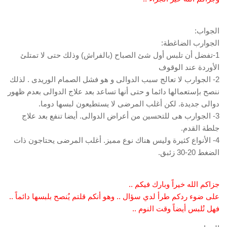
الجواب:
الجوارب الضاغطة:
1-تفضل أن تلبس أول شئ الصباح (بالفراش) وذلك حتى لا تمتلئ
الأوردة عند الوقوف
2- الجوارب لا تعالج سبب الدوالى و هو فشل الصمام الوريدى . لذلك
ننصح بإستعمالها دائما و حتى أنها تساعد بعد علاج الدوالى بعدم ظهور
دوالى جديدة. لكن أغلب المرضى لا يستطيعون لبسها دوما.
3- الجوارب هى للتحسين من أعراض الدوالى. أيضا تنفع بعد علاج
جلطة القدم.
4- الأنواع كثيرة وليس هناك نوع مميز. أغلب المرضى يحتاجون ذات
الضغط 20-30 زئبق.
جزاكم الله خيراً وبارك فيكم ..
على ضوء ردكم طرأ لدي سؤال .. وهو أنكم قلتم يُنصح بلبسها دائماً ..
فهل تُلبس أيضاً وقت النوم ..