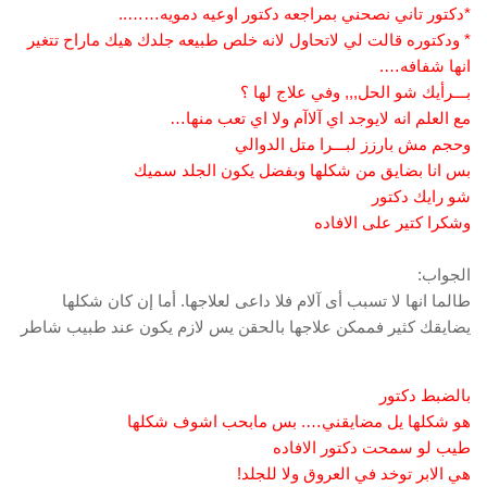
*دكتور تاني نصحني بمراجعه دكتور اوعيه دمويه……..
* ودكتوره قالت لي لاتحاول لانه خلص طبيعه جلدك هيك ماراح تتغير
انها شفافه….
بـــرأيك شو الحل,,, وفي علاج لها ؟
مع العلم انه لايوجد اي آلاآم ولا اي تعب منها…
وحجم مش بارزز لبـــرا متل الدوالي
بس انا بضايق من شكلها وبفضل يكون الجلد سميك
شو رايك دكتور
وشكرا كتير على الافاده
الجواب:
طالما انها لا تسبب أى آلام فلا داعى لعلاجها. أما إن كان شكلها
يضايقك كثير فممكن علاجها بالحقن يس لازم يكون عند طبيب شاطر
بالضبط دكتور
هو شكلها يل مضايقني…. بس مابحب اشوف شكلها
طيب لو سمحت دكتور الافاده
هي الابر توخد في العروق ولا للجلد!