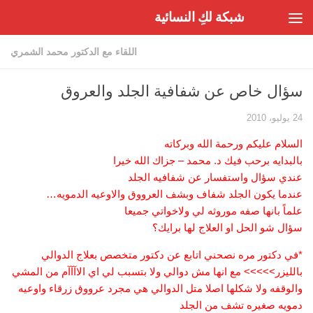
شبكة لكِ النسائية
Skip to content
اللقاء مع الدكتور محمد الشمري
سؤال خاص عن شفافية الجلد والعروق
24 يوليو، 2010
السلام عليكم ورحمة الله وبركاته
بالبدايه برحب فيك د. محمد – جزاك الله خيرا
عندي سؤال واستفسار عن شفافيه الجلد
عندما يكون الجلد شفاف وبشف العرووق والاوعيه الدمويه…
علماً بانها صفه موروثه لي ولاخواتي جميعا
سؤال شو الحل او العلاج لها برايك؟
*في دكتور مره نصحني اتابع عن دكتور متخصص بعلاج الدوالي
بالليزر>>>>> مع انها مش دوالي ولا بتسبب لي اي الاآآآم من المشي
والوقفه ولا شكلها اصلا متل الدوالي هي مجرد عرووق زرقاء واوعيه
دمويه صغيره تشف من الجلد