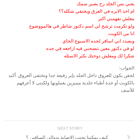
يعني بس الجلد رح يصير سمك
ام اخذ الابره في العرق ويختفي شكله؟؟
معلش تفهمني اكتر
ولو تكرمت ترشح لي اسم دكتور شاطر في هالمووضوع
انا من الكويت
وبصدد اني اسافر لجده الاسبوع الجاي
لو في دكتور معين تنصحني فيه اراجعه في جده
شكرا لك ومعلش دوختك بكتر الاسئله
الجواب:
لحقن يكون للعروق داخل الجلد بإبر رفيعة جدا وتختفى العروق. أكيد
بالكوبت أو جدة أطباء جلدية مميزين يعملونها ولكننى لا أعرفهم
للأسف
NEXT STORY
كيف يمكننا تجنب الاصابة بدوالي الساقين ؟