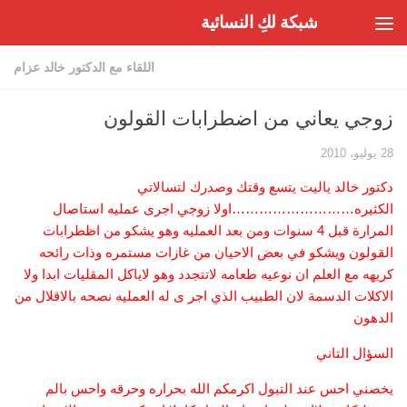
شبكة لكِ النسائية
Skip to content
اللقاء مع الدكتور خالد عزام
زوجي يعاني من اضطرابات القولون
28 يوليو، 2010
دكتور خالد ياليت يتسع وقتك وصدرك لتسالاتي
الكثيره………………………اولا زوجي اجرى عمليه استاصال
المرارة قبل 4 سنوات ومن بعد العمليه وهو يشكو من اظطرابات
القولون ويشكو في بعض الاحيان من غازات مستمره وذات رائحه
كريهه مع العلم ان نوعيه طعامه لاتتجدد وهو لاياكل المقليات ابدا ولا
الاكلات الدسمة لان الطبيب الذي اجر ى له العمليه نصحه بالاقلال من
الدهون
السؤال التاني
يخصني احس عند التبول اكرمكم الله بحراره وحرقه واحس بالم