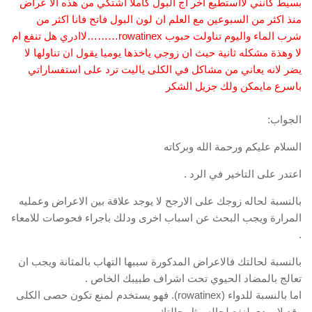
بسيط كانني لااستطيع اخر اج البول كاملا اشتكي من هذه الا عراض
منذ اكثر من السبوعين مع العلم ان لون البول فاتح فانا اكثر من
شرب الماء واليوم تناولت حبوب rowatinex………لاادري هل تنفع ام
لا وهذة مشكله ثانية حيث ان زوجي ياخذها يوميا يقول ان تناولها لا
يضر لانه يعاني من مشاكل في الكلى ياليت ترد على استفساراتي
باسرع مايمكن ولك جزيل الشكر
الجواب:
السلام عليكم ورحمة الله وبركاته
اعتدر على التاخير في الرد .
بالنسبة لحاله زوجك على الارجح لا يوجد علاقة بين الاعراض وعمليه
المرارة ويجب البحث عن اسباب اخرى ودلك باجراء فحوصات للامعاء
.
بالنسبة لحالتك فالاعراض المدكورة سببها التهاب بالمثانة ويجب ان
تعالج بالمضاد الحيوي تحت اشراف طبيبك الخاص .
اما بالنسبة للدواء (rowatinex). فهو يستخدم لمنع تكون حصى الكلى
وقد لا يودي لنفع لحاله مثل حالتك .