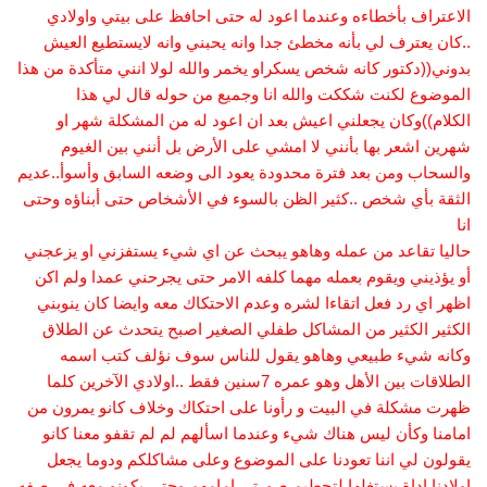
الاعتراف بأخطاءه وعندما اعود له حتى احافظ على بيتي واولادي
..كان يعترف لي بأنه مخطئ جدا وانه يحبني وانه لايستطيع العيش
بدوني((دكتور كانه شخص يسكراو يخمر والله لولا انني متأكدة من هذا
الموضوع لكنت شككت والله انا وجميع من حوله قال لي هذا
الكلام))وكان يجعلني اعيش بعد ان اعود له من المشكلة شهر او
شهرين اشعر بها بأنني لا امشي على الأرض بل أنني بين الغيوم
والسحاب ومن بعد فترة محدودة يعود الى وضعه السابق وأسوأ..عديم
الثقة بأي شخص ..كثير الظن بالسوء في الأشخاص حتى أبناؤه وحتى
انا
حاليا تقاعد من عمله وهاهو يبحث عن اي شيء يستفزني او يزعجني
أو يؤذيني ويقوم بعمله مهما كلفه الامر حتى يجرحني عمدا ولم اكن
اظهر اي رد فعل اتقاءا لشره وعدم الاحتكاك معه وايضا كان ينوبني
الكثير الكثير من المشاكل طفلي الصغير اصبح يتحدث عن الطلاق
وكانه شيء طبيعي وهاهو يقول للناس سوف نؤلف كتب اسمه
الطلاقات بين الأهل وهو عمره 7سنين فقط ..اولادي الآخرين كلما
ظهرت مشكلة في البيت و رأونا على احتكاك وخلاف كانو يمرون من
امامنا وكأن ليس هناك شيء وعندما اسألهم لم لم تقفو معنا كانو
يقولون لي اننا تعودنا على الموضوع وعلى مشاكلكم ودوما يجعل
اولادنا اداة يستغلها لتحطيم صورتي امامهم وحتى يكونو معه في صفه