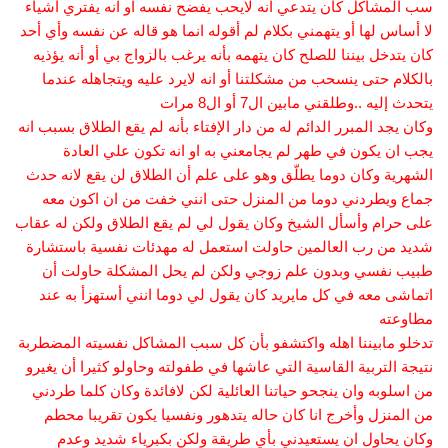
سب المشاكل كان يتدعي انه لايحب يفضح نفسه او انه يفتري أشياء
لا أساس لها أو يتهمني بكلام لم أقوله انما هو قاله عن نفسه وأي أحد
كان يتدخل بيننا للصلح كان يتهمه بأنه يرغب بالزواج بي أو أنه يؤذيه
بالكلام حتى ينسحب من مشكلتنا أو انه لايرد عليه ويتجاهله عندما
يتحدث إليه ..وطلقني مابين ال7 أو ال8 مرات
وكان يجد المبرر الدائم له من دار الإفتاء بأنه لم يقع الطلاق بسبب انه
يجب ان يكون في طهر لم يجامعني به او انه تكون علي العادة
الشهرية وكان دوما يطلّق وهو على علم أن الطلاق لن يقع لانه حدث
جماع ويطردني دوما من المنزل حتى انني خفت من ان اكون معه
على حرام وأسأل الشيخ وكان يقول لي لم يقع الطلاق ولكن له عقاب
شديد من رب العالمين حاولت استعمل له مهدئات نفسية باستشارة
طبيب نفسي وبدون علم زوجي ولكن لم يحل المشكلة حاولت أن
اتماشى معه في كل مايريد كان يقول لي دوما انني أستهزأ به عند
مطاوعته
تدخلو مابيننا اهله واكتشفو بأن كل سبب المشاكل نفسيته المضطربة
نتيجة التربية القاسية التي عاشها في طفولته وحاولو كثيرا أن يغيرو
من اسلوبه وان ينجحو حياتنا العائلية لكن لافائدة وكان كلما طردني
من المنزل وأخرج انا كان حاله يتدهور ونفسيا يكون تقريبا محطم
وكان يحاول ان يستعيدني بأي طريقة ولكن بكبرياء شديد وعدم