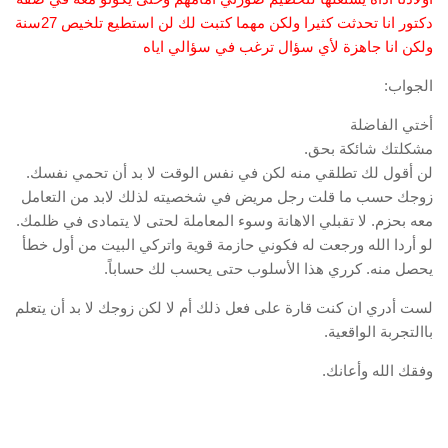
دكتور انا تحدثت كثيرا ولكن مهما كتبت لك لن استطيع تلخيص 27سنة
ولكن انا جاهزة لأي سؤال ترغب في سؤالي اياه
الجواب:
أختي الفاضلة
مشكلتك شائكة بحق.
لن أقول لك تطلقي منه لكن في نفس الوقت لا بد أن تحمي نفسك.
زوجك حسب ما قلت رجل مريض في شخصيته لذلك لابد من التعامل
معه بحزم. لا تقبلي الاهانة وسوء المعاملة لحتى لا يتمادى في ظلمك.
لو أردا الله ورجعت له فكوني حازمة قوية واتركي البيت من أول خطأ
يحصل منه. كرري هذا الأسلوب حتى يحسب لك حساباً.
لست أدري ان كنت قارة على فعل ذلك أم لا لكن زوجك لا بد أن يتعلم
باالتجربة الواقعية.
وفقك الله وأعانك.