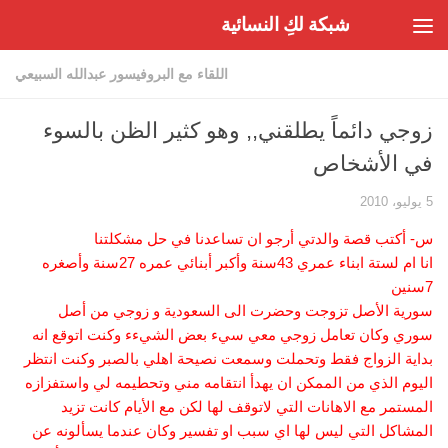
شبكة لكِ النسائية
Skip to content
اللقاء مع البروفيسور عبدالله السبيعي
زوجي دائماً يطلقني,, وهو كثير الظن بالسوء
في الأشخاص
5 يوليو، 2010
س- أكتب قصة والدتي أرجو ان تساعدنا في حل مشكلتنا
انا ام لستة ابناء عمري 43سنة وأكبر أبنائي عمره 27سنة وأصغره
7سنين
سورية الأصل تزوجت وحضرت الى السعودية و زوجي من أصل
سوري وكان تعامل زوجي معي سيء بعض الشيءء وكنت اتوقع انه
بداية الزواج فقط وتحملت وسمعت نصيحة اهلي بالصبر وكنت انتظر
اليوم الذي من الممكن ان يهدأ انتقامه مني وتحطيمه لي واستفزازه
المستمر مع الاهانات التي لاتوقف لها لكن مع الأيام كانت تزيد
المشاكل التي ليس لها اي سبب او تفسير وكان عندما يسألونه عن