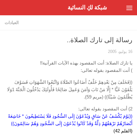
شبكة لكِ النسائية
Skip to content
العبادات
رسالة إلى تارك الصلاة..
16 يوليو، 2005
يا تارك الصلاة: أنت المقصود بهذه الآيات القرآنية!!
) أنت المقصود بقوله تعالى:
((فَخَلَفَ مِنْ بَعْدِهِمْ خَلْفٌ أَضَاعُوا الصَّلَاةَ وَاتَّبَعُوا الشَّهَوَاتِ فَسَوْفَ
يَلْقَوْنَ غَيًّا * إِلَّا مَنْ تَابَ وَآمَنَ وَعَمِلَ صَالِحًا فَأُولَئِكَ يَدْخُلُونَ الْجَنَّةَ 1وَلَا
يُظْلَمُونَ شَيْئًا)) (مريم 59).
2) أنت المقصود بقوله تعالى:
((يَوْمَ يُكْشَفُ عَنْ سَاقٍ وَيُدْعَوْنَ إِلَى السُّجُودِ فَلَا يَسْتَطِيعُونَ * خَاشِعَةً
أَبْصَارُهُمْ تَرْهَقُهُمْ ذِلَّةٌ وَقَدْ كَانُوا يُدْعَوْنَ إِلَى السُّجُودِ وَهُمْ سَالِمُونَ))
(القلم 42)