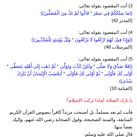
3) أنت المقصود بقوله تعالى:
((مَا سَلَكَكُمْ فِي سَقَرَ * قَالُوا لَمْ نَكُ مِنَ الْمُصَلِّينَ))
(المدثر 42)
4) أنت المقصود بقوله تعالى:
((وَإِذَا قِيلَ لَهُمُ ارْكَعُوا لَا يَرْكَعُونَ * وَيْلٌ يَوْمَئِذٍ لِلْمُكَذِّبِينَ))
(المرسلات 48)
5) أنت المقصود بقوله تعالى:
((فَلَا صَدَّقَ وَلَا صَلَّى * وَلَكِنْ كَذَّبَ وَتَوَلَّى * ثُمَّ ذَهَبَ إِلَى أَهْلِهِ يَتَمَطَّى *
أَوْلَى لَكَ فَأَوْلَى * ثُمَّ أَوْلَى لَكَ فَأَوْلَى * أَيَحْسَبُ الْإِنْسَانُ أَنْ يُتْرَكَ
سُدًى))
(القيامة 10)
يا تارك الصلاة: لماذا تركت الإسلام؟
فأنت لم تعد مسلماً، بل أصبحت مرتداً كافراً بنصوص القرآن الكريم
السابقة، والسنة الصحيحة، وقول الصحابة رضي الله عنهم، وإليك
بعضاً منها:
قال صلى الله عليه وسلم: