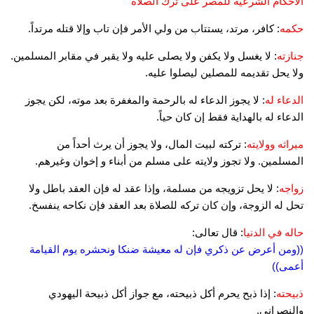
الأحكام الشرعية للمصر على ترك الصلاة
حكمه
: كافر، مرتد، يستتاب من ولي الأمر فإن تاب وإلا قتله مرتداً.
جنازته
: لا يغسل ولا يكفن ولا يصلى عليه ولا يقبر في مقابر المسلمين.
ولا يحل تقديمه للمصلين ليصلوا عليه.
الدعاء له
: لا يجوز الدعاء له بالرحمة والمغفرة بعد موته، لكن يجوز
الدعاء له بالهداية فقط إن كان حياً.
ميراثه وولايته
: تركته لبيت المال، ولا يجوز أن يرث أحداً من
المسلمين. ولا تجوز ولايته على مسلم من أبناء و إخوان وغيرهم.
زواجه
: لا يحل تزويجه من مسلمة، وإذا عقد له فإن العقد باطل ولا
تحل له الزوجة، وإن كان تركه للصلاة بعد العقد فإن نكاحه ينفسخ.
حاله في الدنيا
: قال تعالى:
((ومن أعرض عن ذكري فإن له معيشة ضنكا ونحشره يوم القيامة
أعمى))
ذبيحته
: إذا ذبح يحرم أكل ذبيحته، مع جواز أكل ذبيحة اليهودي
والنصراني.