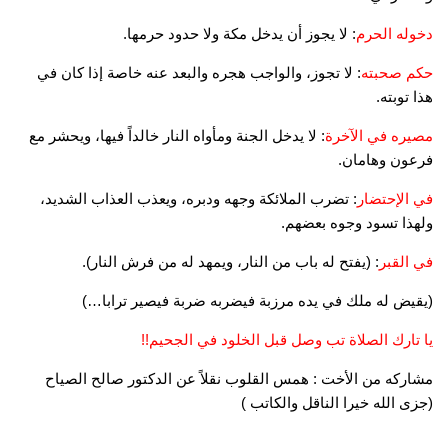
دخوله الحرم
: لا يجوز أن يدخل مكة ولا حدود حرمها.
حكم صحبته
: لا تجوز، والواجب هجره والبعد عنه خاصة إذا كان في
هذا توبته.
مصيره في الآخرة
: لا يدخل الجنة ومأواه النار خالداً فيها، ويحشر مع
فرعون وهامان.
في الإحتضار
: تضرب الملائكة وجهه ودبره، ويعذب العذاب الشديد،
ولهذا تسود وجوه بعضهم.
في القبر
: (يفتح له باب من النار، ويمهد له من فرش النار).
(يقيض له ملك في يده مرزبة فيضربه ضربة فيصير ترابا…)
يا تارك الصلاة تب وصل قبل الخلود في الجحيم!!
مشاركه من الأخت : همس القلوب نقلاً عن الدكتور صالح الصياح
(جزى الله خيرا الناقل والكاتب )