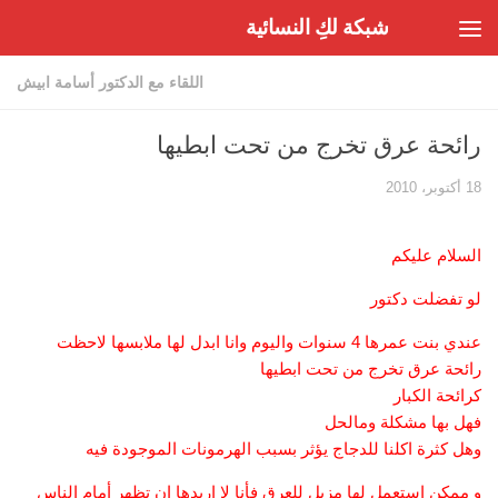
شبكة لكِ النسائية
Skip to content
اللقاء مع الدكتور أسامة ابيش
رائحة عرق تخرج من تحت ابطيها
18 أكتوبر، 2010
السلام عليكم
لو تفضلت دكتور
عندي بنت عمرها 4 سنوات واليوم وانا ابدل لها ملابسها لاحظت
رائحة عرق تخرج من تحت ابطيها
كرائحة الكبار
فهل بها مشكلة ومالحل
وهل كثرة اكلنا للدجاج يؤثر بسبب الهرمونات الموجودة فيه
و ممكن استعمل لها مزيل للعرق فأنا لا اريدها ان تظهر أمام الناس