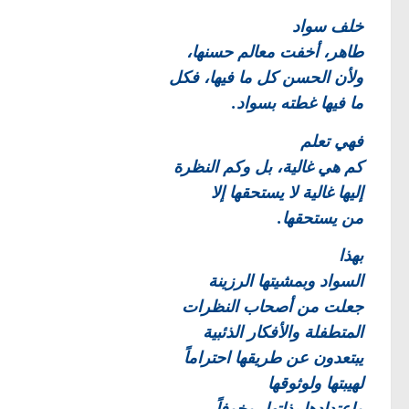
خلف سواد
طاهر، أخفت معالم حسنها،
ولأن الحسن كل ما فيها، فكل
ما فيها غطته بسواد.
فهي تعلم
كم هي غالية، بل وكم النظرة
إليها غالية لا يستحقها إلا
من يستحقها.
بهذا
السواد وبمشيتها الرزينة
جعلت من أصحاب النظرات
المتطفلة والأفكار الذئبية
يبتعدون عن طريقها احتراماً
لهيبتها ولوثوقها