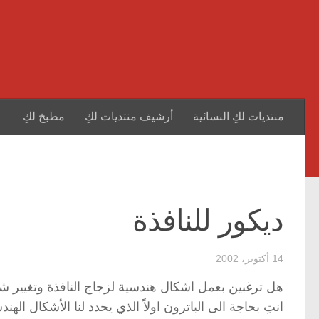
منتديات لكِ النسائية
أرشيف منتديات لكِ
مطبخ لكِ
ديكور للنافذة
14 أكتوبر، 2002
هل ترغبين بعمل اشكال هندسية لزجاج النافذة وتغيير شك
انتِ بحاجة الى الباترون اولاً الذي يحدد لنا الأشكال ا