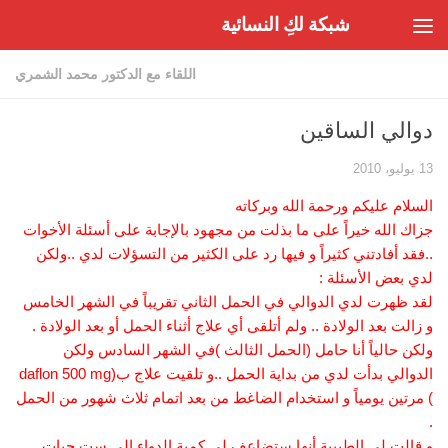
شبكة لكِ النسائية
Skip to content
اللقاء مع الدكتور محمد الشمري
دوالي الساقين
13 يوليو، 2010
السلام عليكم ورحمة الله وبركاته
جزاك الله خيراً على ما بذلت من مجهود بالإجابة على أسئلة الأخوات
..فقد أفادتني كثيراً و فيها رد على الكثير من التسؤلات لدي ..ولكن
لدي بعض الأسئلة :
لقد ظهرت لدي الدوالي في الحمل الثاني تقريباً في الشهر الخامس
و زالت بعد الولادة .. ولم أتلقى أي علاج أثناء الحمل أو بعد الولادة .
ولكن حالياً أنا حامل (الحمل الثالث )في الشهر السادس ولكن
الدوالي بدأت لدي من بداية الحمل ..و تلقيت علاج ب(daflon 500 mg
) مرتين يومياً و استخدام الضاغط من بعد اتمام ثلاث شهور من الحمل
.
و قالت لي الطبيبة أنها ستضاعف لي كمية الدواء إلى ست حبات