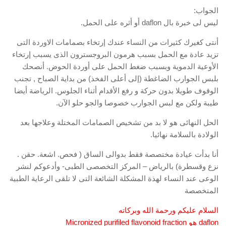
الجواب:
ليس لى خبرة بال daflon أو أثره على الحمل.
أنتى كغيرك كثيرات من النساء عندك إرتخاء بصمامات الاوردة التى
تزيد عادة مع الحمل بسبب هرمون البروجسترون الذى يسبب إرتخاء
الأوعية الدموية وبسبب ضغط الحمل على أوردة الحوض. أنصحك
بلبس الجوارب الضاغطة (إلى أعلى الفخذ) من بداية الصباح , تجنب
الوقوف طويلا بدون حركة و رفع الأقدام أثناء الجلوس. الرياضة أيضا
طيبة ولكن مع لبس الجوارب خصوصا والجو حلو الآن.
الحل النهائى هو لا بد من تشخيص الصمامات المختلة وعلاجها بعد
الولادة بالسلامة نهائيا.
أنا بدأت عيادة مختصصة فقط بدوالى الساق ( فحص. اشعة. حقن .
نزع وقسطرة) بالرياض – المركز التخصصى الطبى- وأدعوكم لنشر
الوعى عند النساء لهذة المشكلة الشائعة التى لا تلقى الرعاية الطبية
المتخصصة
السلام عليكم ورحمة الله وبركاته
daflon هو Micronized purifiled flavonoid fraction